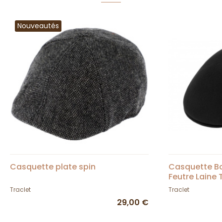
Nouveautés
Casquette plate spin
Casquette B
Feutre Laine 
Traclet
Traclet
29,00 €