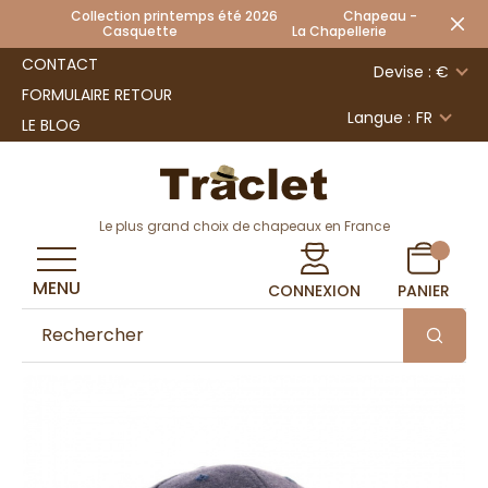
Collection printemps été 2026 Chapeau -
Casquette La Chapellerie
CONTACT
Devise : €
FORMULAIRE RETOUR
Langue :
FR
LE BLOG
Le plus grand choix de chapeaux en France
MENU
CONNEXION
PANIER