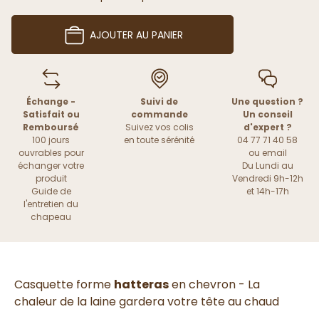
AJOUTER AU PANIER
Échange -
Suivi de
Une question ?
Satisfait ou
commande
Un conseil
Remboursé
Suivez vos colis
d'expert ?
100 jours
en toute sérénité
04 77 71 40 58
ouvrables pour
ou
email
échanger votre
Du Lundi au
produit
Vendredi 9h-12h
Guide de
et 14h-17h
l'entretien du
chapeau
Casquette forme
hatteras
en chevron - La
chaleur de la laine gardera votre tête au chaud