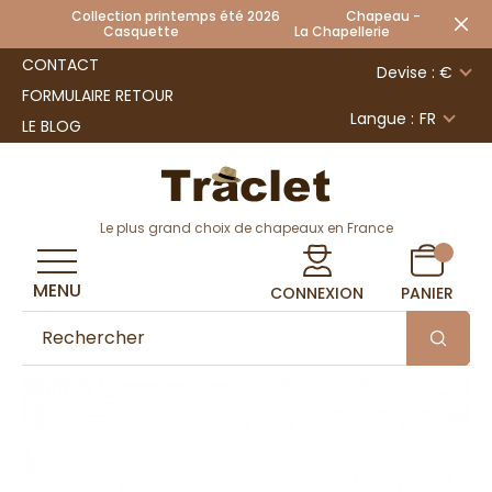
Collection printemps été 2026 Chapeau -
Casquette La Chapellerie
CONTACT
Devise : €
FORMULAIRE RETOUR
Langue :
FR
LE BLOG
Le plus grand choix de chapeaux en France
MENU
CONNEXION
PANIER