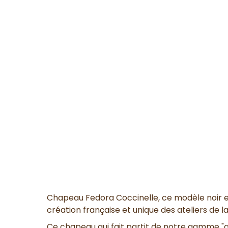
Chapeau Fedora Coccinelle, ce modèle noir en
création française et unique des ateliers de 
Ce chapeau qui fait partit de notre gamme "aud