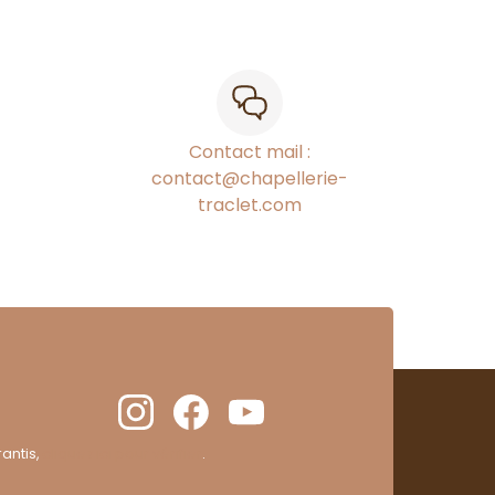
Contact mail :
contact@chapellerie-
traclet.com
antis,
cliquez ici pour vérifier
.