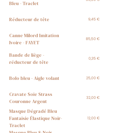
Bleu - Traclet
Réducteur de tête
9,45 €
Canne Milord Imitation
85,50 €
Ivoire - FAYET
Bande de liège -
0,35 €
réducteur de tête
Bolo bleu - Aigle volant
25,00 €
Cravate Soie Strass
32,00 €
Couronne Argent
Masque Dégradé Bleu
Fantaisie Élastique Noir-
12,00 €
Traclet
Masque Bleu & Noir