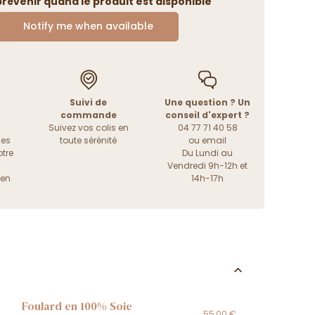
révenir quand le produit est disponible
Notify me when available
Suivi de
Une question ? Un
commande
conseil d'expert ?
Suivez vos colis en
04 77 71 40 58
les
toute sérénité
ou
email
tre
Du Lundi au
Vendredi 9h-12h et
ien
14h-17h
Foulard en 100% Soie
55,00 €