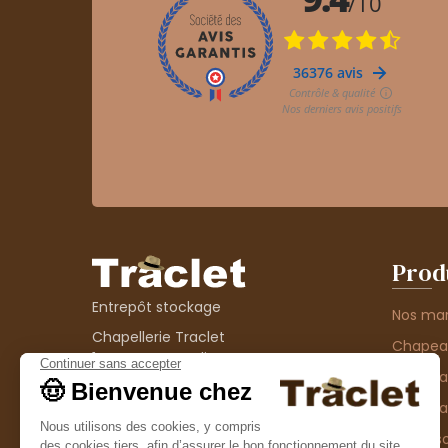
Prod
Entrepôt stockage
Nos ma
Chapellerie Traclet
Chape
14 Impasse Bardin
Chape
42300 Roanne
contact@chapellerie-traclet.com
Chapea
Boutique
Accesso