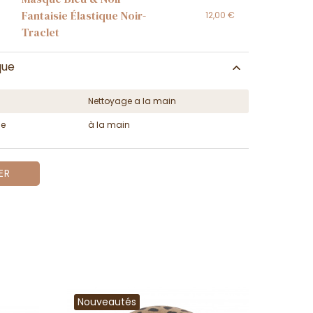
Fantaisie Élastique Noir-
12,00 €
Traclet
que
Nettoyage a la main
ge
à la main
ER
Nouveautés