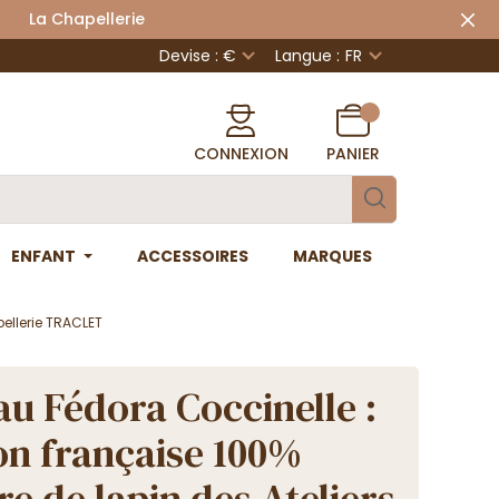
 Chapellerie
Devise : €
Langue :
FR
CONNEXION
PANIER
ENFANT
ACCESSOIRES
MARQUES
ellerie TRACLET
u Fédora Coccinelle :
on française 100%
re de lapin des Ateliers