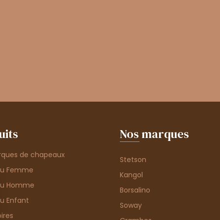
uits
Nos marques
rques de chapeaux
Stetson
au Femme
Kangol
au Homme
Borsalino
u Enfant
Soway
ires