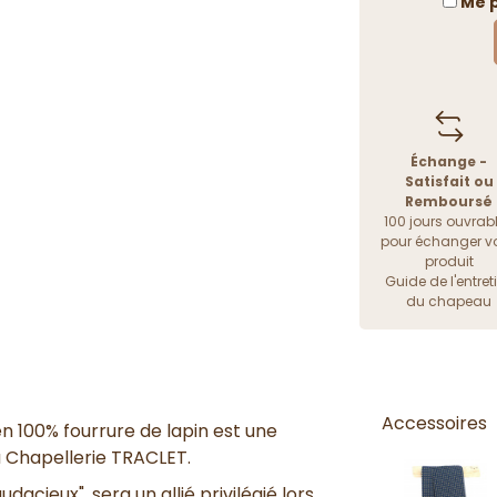
Me p
Échange -
Satisfait ou
Remboursé
100 jours ouvrab
pour échanger vo
produit
Guide de l'entret
du chapeau
Accessoires
 100% fourrure de lapin est une
la Chapellerie TRACLET.
acieux", sera un allié privilégié lors