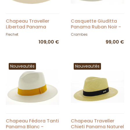
Chapeau Traveller
Casquette Giuditta
Libertad Panama
Panama Ruban Noir -
Naturel UPF 50 + -
Traclet
Flechet
Crambes
Fléchet
109,00 €
99,00 €
Nouveautés
Nouveautés
Chapeau Fédora Tanti
Chapeau Traveller
Panama Blanc -
Chieti Panama Naturel