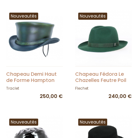
Nouveautés
Nouveautés
Chapeau Demi Haut
Chapeau Fédora Le
de Forme Hampton
Chazelles Feutre Poil
Cuir Olive -
Vert - Fléchet
Traclet
Flechet
Head'nHome
250,00 €
240,00 €
Nouveautés
Nouveautés