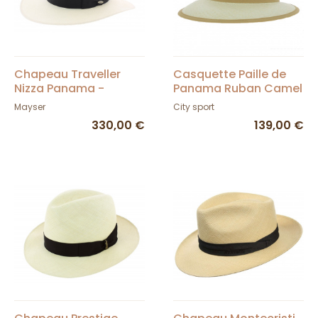
Chapeau Traveller
Casquette Paille de
Nizza Panama -
Panama Ruban Camel
Mayser
- City sport
Mayser
City sport
330,00 €
139,00 €