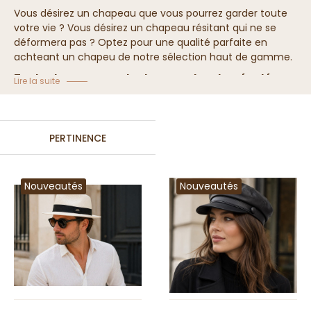
Vous désirez un chapeau que vous pourrez garder toute
votre vie ? Vous désirez un chapeau résitant qui ne se
déformera pas ? Optez pour une qualité parfaite en
achteant un chapeu de notre sélection haut de gamme.
Toutes les marques de chapeaux les plus réputées
Lire la suite
sont sur notre site. Faites votre choix parmi plus
d'une centaine de modèles !
PERTINENCE
Nouveautés
Nouveautés