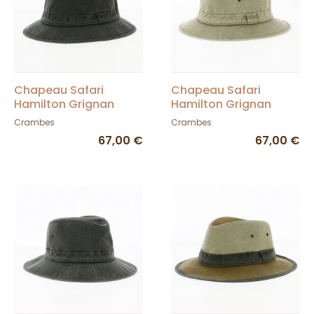
Chapeau Safari
Chapeau Safari
Hamilton Grignan
Hamilton Grignan
Coton Kaki - Crambes
Coton Beige -
Crambes
Crambes
Crambes
67,00 €
67,00 €