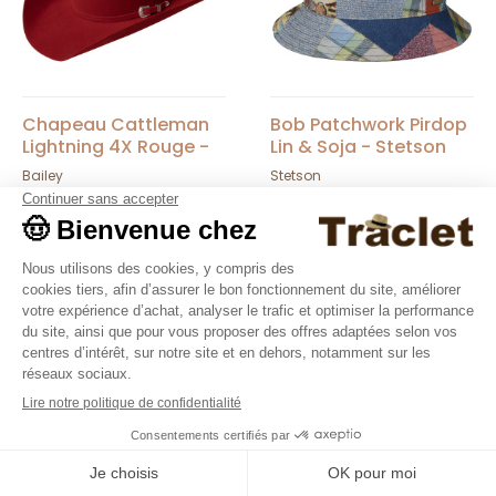
Chapeau Cattleman
Bob Patchwork Pirdop
Lightning 4X Rouge -
Lin & Soja - Stetson
Bailey
Bailey
Stetson
295,00 €
89,00 €
Nouveautés
Nouveautés
9.4
/10
36376 avis