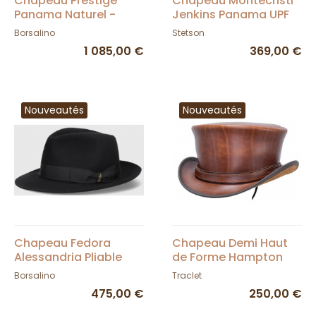
Chapeau Prestige
Chapeau Montecristi
Panama Naturel -
Jenkins Panama UPF
Borsalino
40+ - Stetson
Borsalino
Stetson
1 085,00 €
369,00 €
Nouveautés
Nouveautés
Chapeau Fedora
Chapeau Demi Haut
Alessandria Pliable
de Forme Hampton
Noir - Borsalino
Cuir Camel -
Borsalino
Traclet
Head'nHome
475,00 €
250,00 €