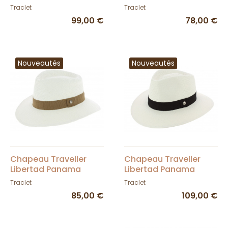
Traclet
- Traclet
Traclet
Traclet
99,00 €
78,00 €
Nouveautés
Nouveautés
Chapeau Traveller
Chapeau Traveller
Libertad Panama
Libertad Panama
Blanc / Marron -
Blanc UPF 50 + -
Traclet
Traclet
Traclet
Traclet
85,00 €
109,00 €