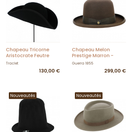
Chapeau Tricorne
Chapeau Melon
Aristocrate Feutre
Prestige Marron -
Laine Noir - Traclet
Guerra 1855
Traclet
Guerra 1855
130,00 €
299,00 €
Nouveautés
Nouveautés