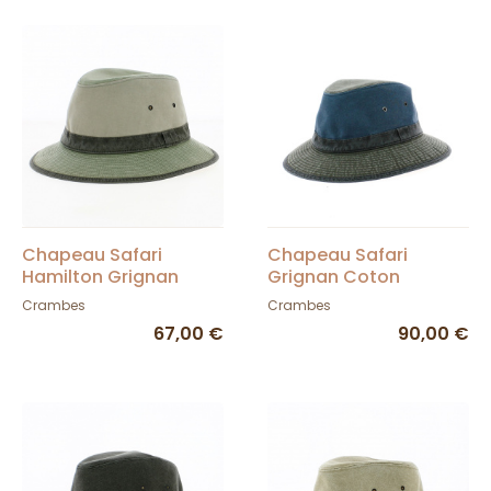
Chapeau Safari
Chapeau Safari
Hamilton Grignan
Grignan Coton
Coton Tricolore -
Tricolore - Crambes
Crambes
Crambes
Crambes
67,00 €
90,00 €