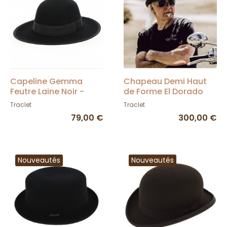
Capeline Gemma
Chapeau Demi Haut
Feutre Laine Noir -
de Forme El Dorado
Traclet
Cuir Noir - Head'N
Traclet
Traclet
Home
79,00 €
300,00 €
Nouveautés
Nouveautés