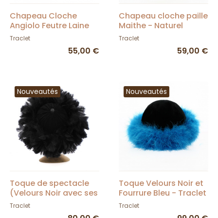
Chapeau Cloche
Chapeau cloche paille
Angiolo Feutre Laine
Maithe - Naturel
Bordeaux/rouge -
Traclet
Traclet
Traclet
55,00 €
59,00 €
Nouveautés
Nouveautés
Toque de spectacle
Toque Velours Noir et
(Velours Noir avec ses
Fourrure Bleu - Traclet
plumes) - Traclet
Traclet
Traclet