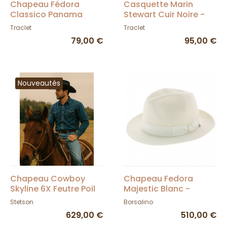
Chapeau Fédora
Casquette Marin
Classico Panama
Stewart Cuir Noire -
Blanchi - Traclet
Traclet
Traclet
Traclet
79,00 €
95,00 €
Nouveautés
Chapeau Cowboy
Chapeau Fedora
Skyline 6X Feutre Poil
Majestic Blanc -
Noir - Stetson
Borsalino
Stetson
Borsalino
629,00 €
510,00 €