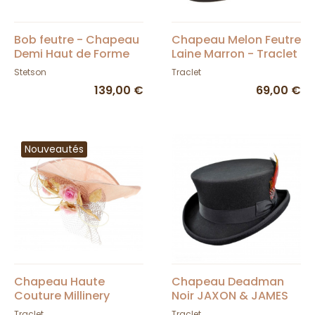
Bob feutre - Chapeau
Chapeau Melon Feutre
Demi Haut de Forme
Laine Marron - Traclet
Steeple Feutre Laine -
Stetson
Traclet
Stetson
139,00 €
69,00 €
Nouveautés
Chapeau Haute
Chapeau Deadman
Couture Millinery
Noir JAXON & JAMES
Chanvre Pêche -
Traclet
Traclet