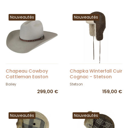
Nouveautés
Nouveautés
Chapeau Cowboy
Chapka Winterfall Cuir
Cattleman Easton
Cognac - Stetson
Gris - Bailey
Bailey
Stetson
299,00 €
159,00 €
Nouveautés
Nouveautés