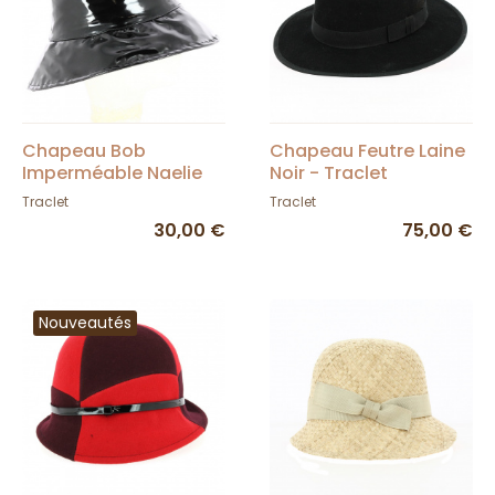
Chapeau Bob
Chapeau Feutre Laine
Imperméable Naelie
Noir - Traclet
Noir - Traclet
Traclet
Traclet
30,00 €
75,00 €
Nouveautés