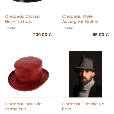
Chapeau Classic
Chapeau Style
Noir- No hats
Auvergnat Feutre
Laine Beige - Traclet
Traclet
Traclet
239,00 €
95,00 €
Chapeau haut de
Chapeau Classic No
forme cuir
hats