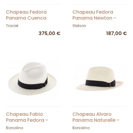
Chapeau Fedora
Chapeau Fedora
Panama Cuenca
Panama Newton -
Montecristi - Tesi
Stetson
Traclet
Stetson
375,00 €
187,00 €
Chapeau Fabio
Chapeau Alvaro
Panama Fedora -
Panama Naturelle -
Borsalino
Borsalino
Borsalino
Borsalino