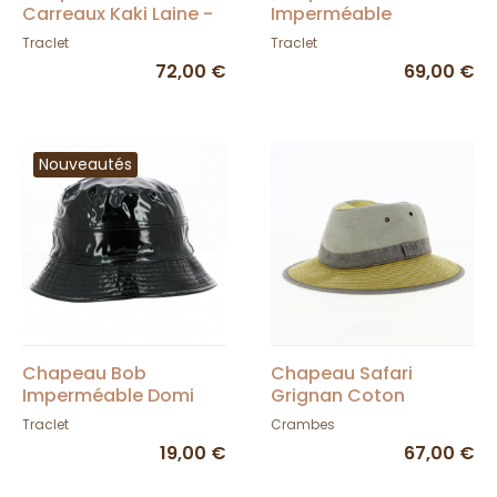
Carreaux Kaki Laine -
Imperméable
City Sport
Strasbourg beige -
Traclet
Traclet
Traclet
72,00 €
69,00 €
Nouveautés
Chapeau Bob
Chapeau Safari
Imperméable Domi
Grignan Coton
Noir - Traclet
Tricolore - Crambes
Traclet
Crambes
19,00 €
67,00 €