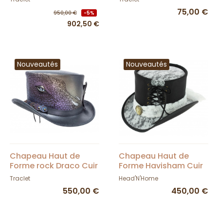
Eugenia Jiménez
75,00 €
950,00 €
-5%
902,50 €
Nouveautés
Nouveautés
Chapeau Haut de
Chapeau Haut de
Forme rock Draco Cuir
Forme Havisham Cuir
Noir - Head'n Home
Noir calèche - Head'n
Traclet
Head'N'Home
Home
550,00 €
450,00 €