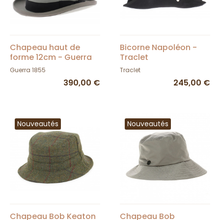
Chapeau haut de
Bicorne Napoléon -
forme 12cm - Guerra
Traclet
1855
Guerra 1855
Traclet
390,00 €
245,00 €
Nouveautés
Nouveautés
Chapeau Bob Keaton
Chapeau Bob