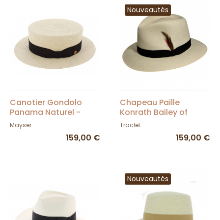
Nouveautés
Canotier Gondolo
Chapeau Paille
Panama Naturel -
Konrath Bailey of
Mayser
Hollywood
Mayser
Traclet
159,00 €
159,00 €
Nouveautés