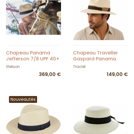
Chapeau Panama
Chapeau Traveller
Jefferson 7/8 UPF 40+
Gaspard Panama
- Stetson
Naturel - Traclet
Stetson
Traclet
369,00 €
149,00 €
Nouveautés