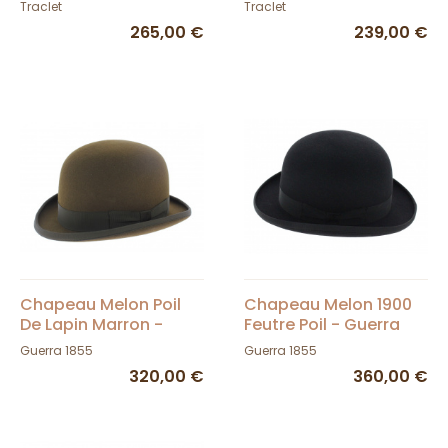
Traclet
Traclet
265,00 €
239,00 €
Chapeau Melon Poil
Chapeau Melon 1900
De Lapin Marron -
Feutre Poil - Guerra
Guerra
1855
Guerra 1855
Guerra 1855
320,00 €
360,00 €