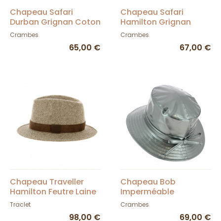
Chapeau Safari
Chapeau Safari
Durban Grignan Coton
Hamilton Grignan
Kaki - Crambes
Coton Tricolore -
Crambes
Crambes
Crambes
65,00 €
67,00 €
Chapeau Traveller
Chapeau Bob
Hamilton Feutre Laine
Imperméable
Camel - Broswell
Cardigan Argent -
Traclet
Crambes
Crambes
98,00 €
69,00 €