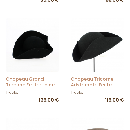
80,00 €
99,00 €
Chapeau Grand
Chapeau Tricorne
Tricorne Feutre Laine
Aristocrate Feutre
Noir Non Bordé -
Laine Noir Non Bordé -
Traclet
Traclet
Traclet
Traclet
135,00 €
115,00 €