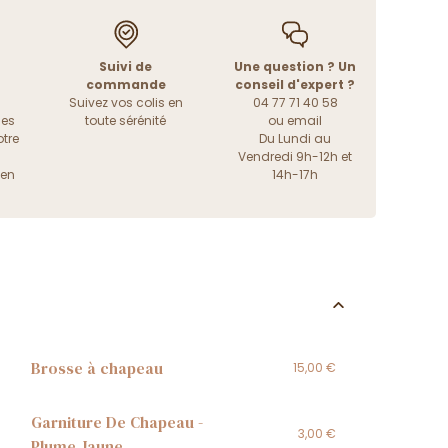
Suivi de
Une question ? Un
commande
conseil d'expert ?
Suivez vos colis en
04 77 71 40 58
les
toute sérénité
ou
email
tre
Du Lundi au
Vendredi 9h-12h et
ien
14h-17h
Brosse à chapeau
15,00 €
Garniture De Chapeau -
3,00 €
Plume Jaune