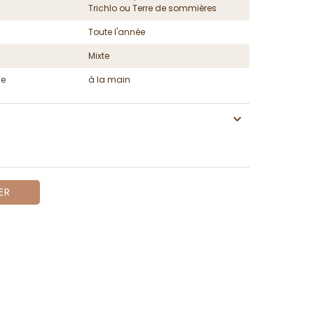
Trichlo ou Terre de sommières
Toute l'année
Mixte
ge
à la main
ER