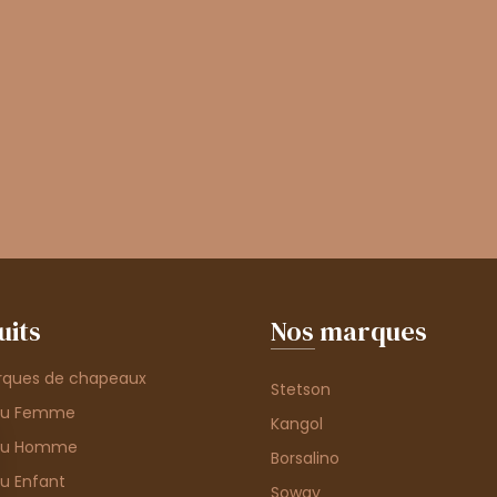
uits
Nos marques
rques de chapeaux
Stetson
au Femme
Kangol
au Homme
Borsalino
u Enfant
Soway