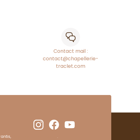
Contact mail :
contact@chapellerie-
traclet.com
antis,
cliquez ici pour vérifier
.