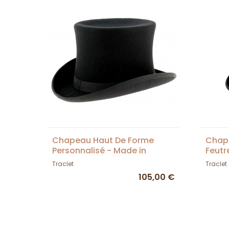
Chapeau Haut De Forme
Chap
Personnalisé - Made in
Feutr
France - Traclet
Traclet
Traclet
105,00 €