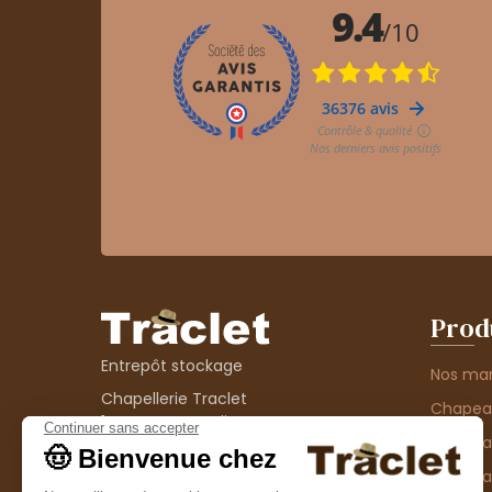
Prod
Entrepôt stockage
Nos ma
Chapellerie Traclet
Chape
14 Impasse Bardin
Chape
42300 Roanne
contact@chapellerie-traclet.com
Chapea