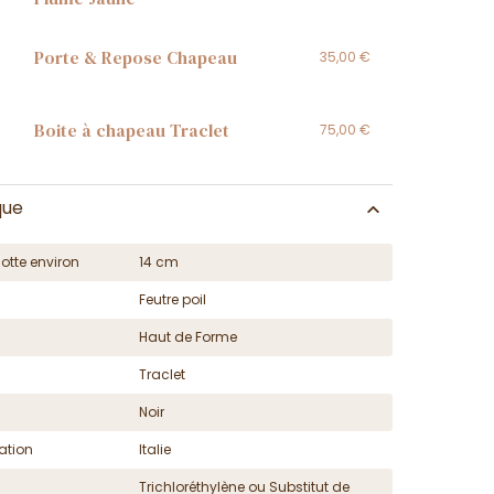
Porte & Repose Chapeau
35,00 €
Boite à chapeau Traclet
75,00 €
que
otte environ
14 cm
Feutre poil
Haut de Forme
Traclet
Noir
ation
Italie
Trichloréthylène ou Substitut de