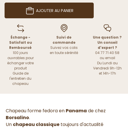
AJOUTER AU PANIER
Échange -
Suivi de
Une question ?
Satisfait ou
commande
Un conseil
Remboursé
Suivez vos colis
d'expert ?
100 jours
en toute sérénité
04 77 71 40 58
ouvrables pour
ou
email
échanger votre
Du Lundi au
produit
Vendredi 9h-12h
Guide de
et 14h-17h
l'entretien du
chapeau
Chapeau forme fedora en
Panama
de chez
Borsalino
.
Un
chapeau classique
toujours d'actualité