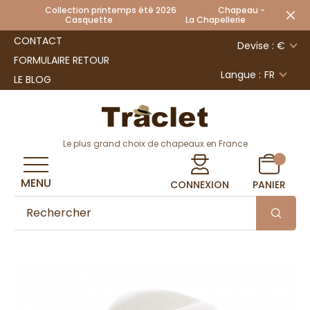
Collection printemps été 2026 Chapeau -
Casquette La Chapellerie
CONTACT
Devise : €
FORMULAIRE RETOUR
Langue :
FR
LE BLOG
Le plus grand choix de chapeaux en France
MENU
CONNEXION
PANIER