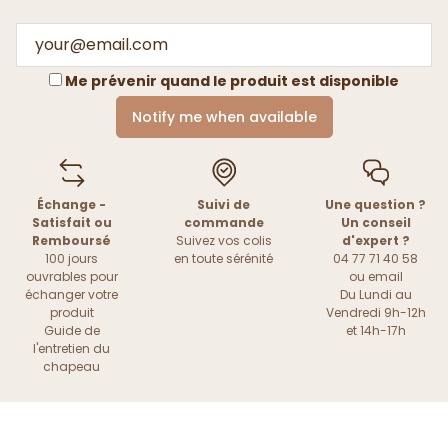
Me prévenir quand le produit est disponible
Notify me when available
Échange -
Suivi de
Une question ?
Satisfait ou
commande
Un conseil
Remboursé
Suivez vos colis
d'expert ?
100 jours
en toute sérénité
04 77 71 40 58
ouvrables pour
ou
email
échanger votre
Du Lundi au
produit
Vendredi 9h-12h
Guide de
et 14h-17h
l'entretien du
chapeau