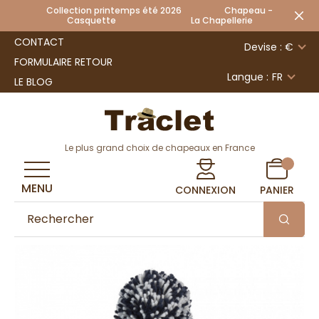
Collection printemps été 2026 Chapeau -
Casquette La Chapellerie
CONTACT
Devise : €
FORMULAIRE RETOUR
Langue :
FR
LE BLOG
Le plus grand choix de chapeaux en France
MENU
CONNEXION
PANIER