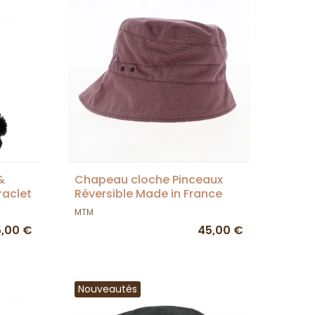
&
Chapeau cloche Pinceaux
raclet
Réversible Made in France
Coton - MTM
MTM
5,00 €
45,00 €
Nouveautés