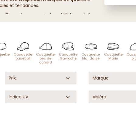
nales et tendances.
paille ou chapeaux cloches : MTM vous fait
ure tradition française.
uette
Casquette
Casquette
Casquette
Casquette
Casquette
Casq
baseball
bec de
Gavroche
Irlandaise
Marin
pl
canard
Prix
Marque
Indice UV
Visière