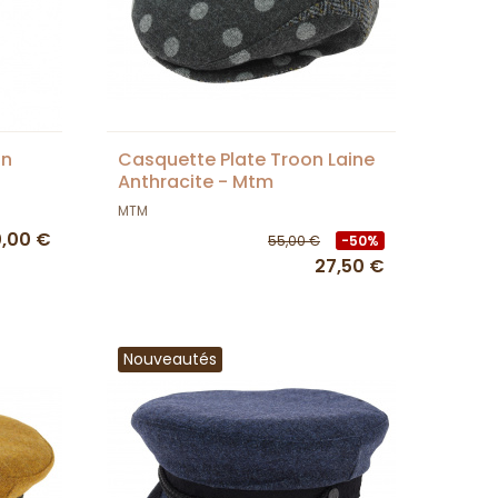
on
Casquette Plate Troon Laine
Anthracite - Mtm
MTM
,00 €
55,00 €
-50%
27,50 €
Nouveautés