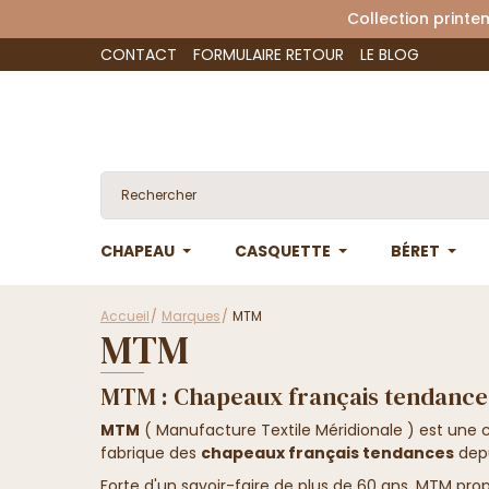
Collection 
CONTACT
FORMULAIRE RETOUR
LE BLOG
CHAPEAU
CASQUETTE
BÉRET
Accueil
Marques
MTM
MTM
MTM : Chapeaux français tendance
MTM
( Manufacture Textile Méridionale ) est une 
fabrique des
chapeaux français tendances
depu
Forte d'un savoir-faire de plus de 60 ans, MTM pr