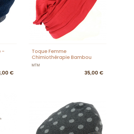
 -
Toque Femme
Chimiothérapie Bambou
Rouge Foncé- Mtm
MTM
8,00 €
35,00 €