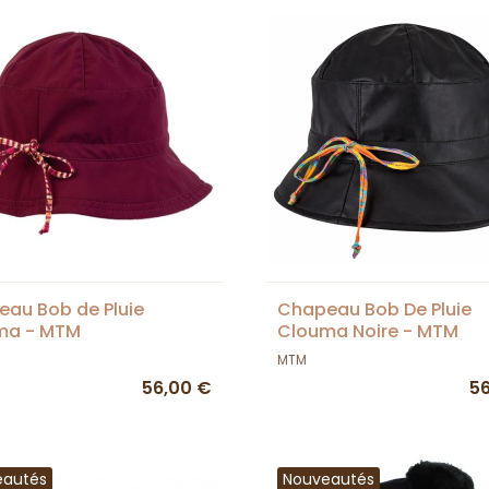
au Bob de Pluie
Chapeau Bob De Pluie
ma - MTM
Clouma Noire - MTM
MTM
56,00 €
5
eautés
Nouveautés