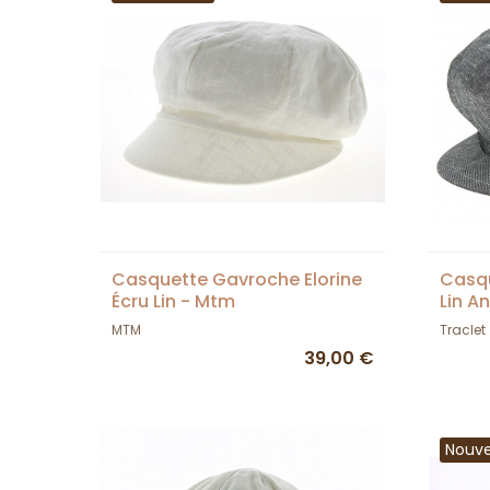
Casquette Gavroche Elorine
Casq
Écru Lin - Mtm
Lin A
MTM
Traclet
39,00 €
Nouv