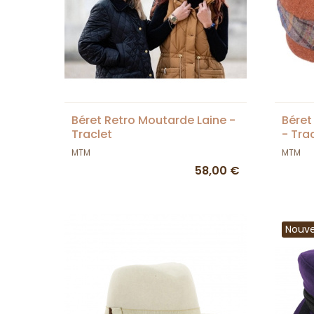
Béret Retro Moutarde Laine -
Béret
Traclet
- Tra
MTM
MTM
58,00 €
Nouv