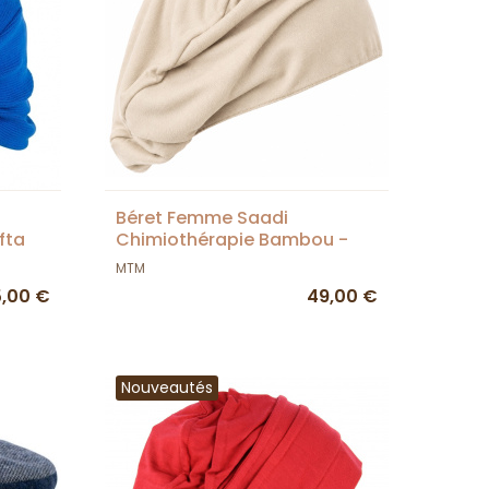
Béret Femme Saadi
fta
Chimiothérapie Bambou -
Mtm
MTM
,00 €
49,00 €
Nouveautés