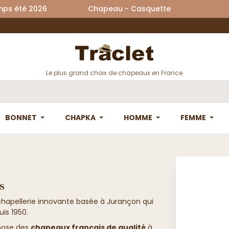
printemps été 2026 Chapeau - Casquette La
Le plus grand choix de chapeaux en France
BONNET
CHAPKA
HOMME
FEMME
s
chapellerie innovante basée à Jurançon qui
is 1950.
opose des
chapeaux français de qualité
à