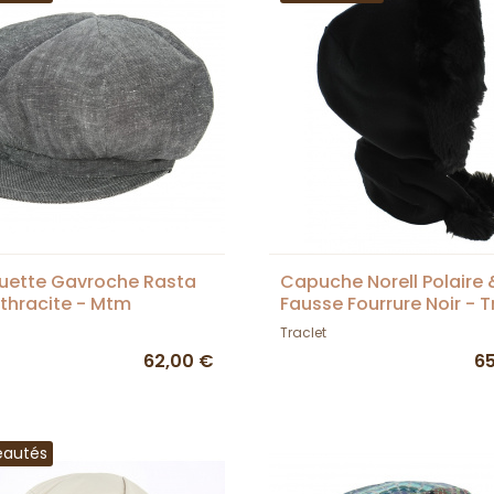
uette Gavroche Rasta
Capuche Norell Polaire 
nthracite - Mtm
Fausse Fourrure Noir - T
Traclet
62,00 €
6
eautés