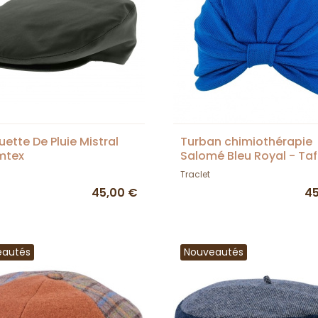
ette De Pluie Mistral
Turban chimiothérapie
mtex
Salomé Bleu Royal - Taf
Traclet
45,00 €
45
eautés
Nouveautés