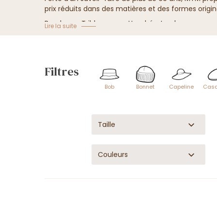
prix réduits dans des matières et des formes origi
Bandeaux, Tribly, casquettes, bérets, chapeaux en 
Lire la suite
découvrir un large choix de chapeaux dans la plus p
Filtres
Bob
Bonnet
Capeline
Casq
Taille
Couleurs