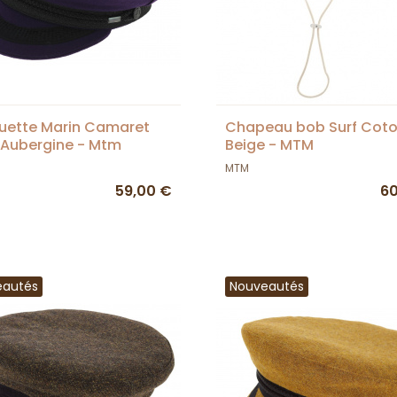
uette Marin Camaret
Chapeau bob Surf Cot
 Aubergine - Mtm
Beige - MTM
MTM
59,00 €
60
eautés
Nouveautés