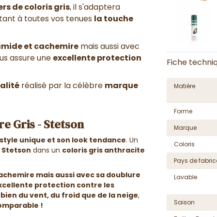
rs de coloris gris
, il s'adaptera
tant à toutes vos tenues
la touche
yamide et cachemire
mais aussi avec
us assure une
excellente protection
Fiche techni
alité
réalisé par la célèbre
marque
Matière
Forme
e Gris - Stetson
Marque
style unique et son look tendance
. Un
Coloris
 Stetson
dans un
coloris gris anthracite
Pays de fabric
cachemire
mais aussi avec sa
doublure
Lavable
xcellente protection contre les
bien du vent, du froid que de la neige
,
Saison
omparable !