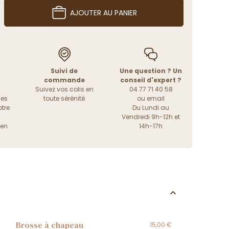
AJOUTER AU PANIER
Suivi de
Une question ? Un
commande
conseil d'expert ?
Suivez vos colis en
04 77 71 40 58
les
toute sérénité
ou
email
tre
Du Lundi au
Vendredi 9h-12h et
ien
14h-17h
Brosse à chapeau
15,00 €