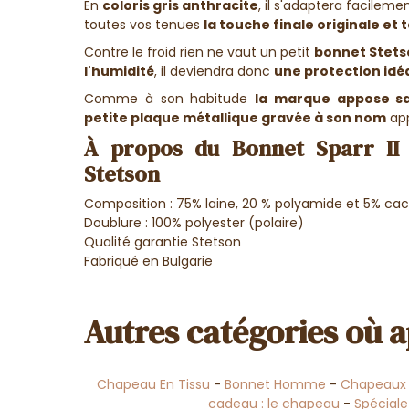
En
coloris gris anthracite
, il s'adaptera facilem
toutes vos tenues
la touche finale originale et
Contre le froid rien ne vaut un petit
bonnet Stets
l'humidité
, il deviendra donc
une protection idéa
Comme à son habitude
la marque appose sa
petite plaque métallique gravée à son nom
app
À propos du Bonnet Sparr II 
Stetson
Composition : 75% laine, 20 % polyamide et 5% ca
Doublure : 100% polyester (polaire)
Qualité garantie Stetson
Fabriqué en Bulgarie
Autres catégories où a
Chapeau En Tissu
-
Bonnet Homme
-
Chapeaux 
cadeau : le chapeau
-
Spéciale