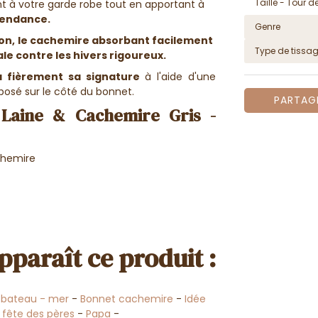
Taille - Tour de
ent à votre garde robe tout en apportant à
 tendance.
Genre
on,
le cachemire absorbant facilement
Type de tissa
le contre les hivers rigoureux.
 fièrement sa signature
à l'aide d'une
osé sur le côté du bonnet.
PARTAG
Laine & Cachemire Gris -
chemire
pparaît ce produit :
bateau - mer
-
Bonnet cachemire
-
Idée
 fête des pères
-
Papa
-