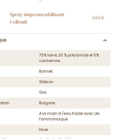
Spray impermeabilisant
9,50 €
Collonil
que
75% laine, 20 % polyamide et 5%
cachemire
Bonnet
Stetson
Gris
ation
Bulgarie
A la main à l'eau froide avec de
l'ammoniaque
Hiver