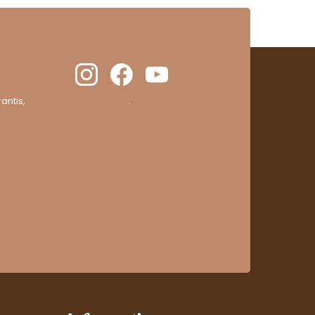
antis,
cliquez ici pour vérifier
.