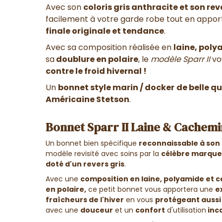
Avec son
coloris gris anthracite et son reve
facilement à votre garde robe tout en appor
finale originale et tendance
.
Avec sa composition réalisée en
laine, pol
sa
doublure en polaire
, le
modèle Sparr II
vo
contre le froid hivernal !
Un
bonnet style marin / docker
de belle qu
Américaine Stetson
.
Bonnet Sparr II Laine & Cachemir
Un bonnet bien spécifique
reconnaissable à son 
modèle revisité avec soins par la
célèbre marque
doté d'un revers gris
.
Avec une
composition en
laine, polyamide et 
en polaire,
ce petit bonnet vous apportera une
e
fraîcheurs de l'hiver
en vous
protégeant aussi 
avec une
douceur
et un
confort
d'utilisation
inc