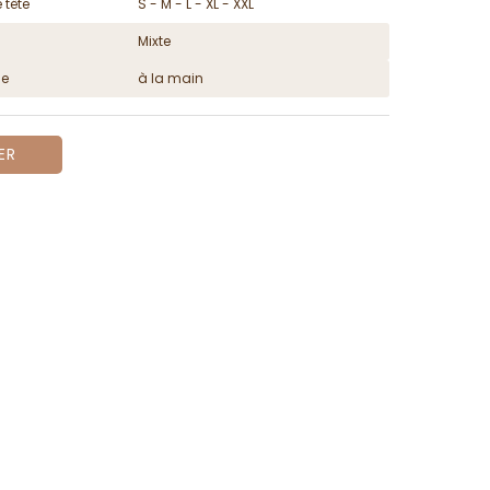
 tête
S - M - L - XL - XXL
Mixte
ge
à la main
ER