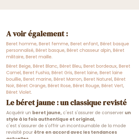
A voir également :
Beret homme
,
Beret femme
,
Beret enfant
,
Béret basque
personnalisé
,
Béret basque
,
Béret chasseur alpin
,
Béret
militaire
,
Beret maille
.
Béret Beige
,
Béret Blanc
,
Béret Bleu
,
Beret bordeaux
,
Beret
Camel
,
Beret Fushia
,
Béret Gris
,
Beret laine
,
Beret laine
bouillie
,
Beret marine
,
Béret Marron
,
Beret Naturel
,
Béret
Noir
,
Béret Orange
,
Béret Rose
,
Béret Rouge
,
Béret Vert
,
Béret Violet
.
Le béret jaune : un classique revisté
Acquérir un
beret jaune,
c'est s'assurer de conserver
un
style à la fois authentique et original,
c'est s'assurer de s'offrir un incontournable de la mode
revisité pour
être en accord avec les tendances
actuelles,