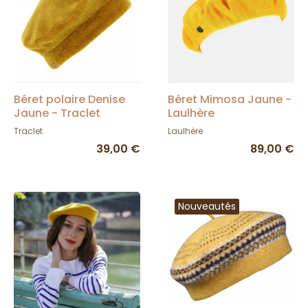
Béret polaire Denise
Béret Mimosa Jaune -
Jaune - Traclet
Laulhère
Traclet
Laulhère
39,00 €
89,00 €
Nouveautés