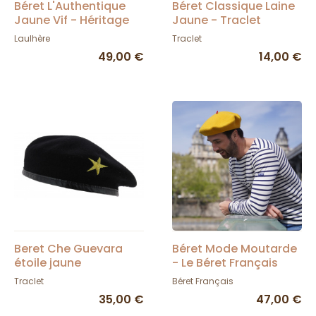
Béret L'Authentique
Béret Classique Laine
Jaune Vif - Héritage
Jaune - Traclet
par Laulhère
Laulhère
Traclet
49,00 €
14,00 €
Beret Che Guevara
Béret Mode Moutarde
étoile jaune
- Le Béret Français
Traclet
Béret Français
35,00 €
47,00 €