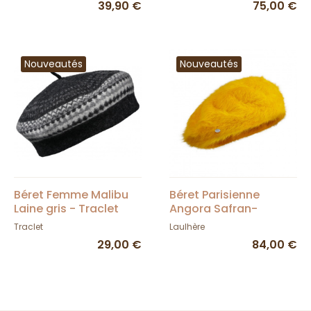
39,90 €
75,00 €
Nouveautés
Nouveautés
Béret Femme Malibu
Béret Parisienne
Laine gris - Traclet
Angora Safran-
Héritage par Laulhère
Traclet
Laulhère
29,00 €
84,00 €