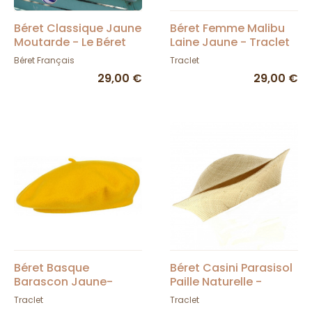
Béret Classique Jaune
Béret Femme Malibu
Moutarde - Le Béret
Laine Jaune - Traclet
Français
Béret Français
Traclet
29,00 €
29,00 €
Béret Basque
Béret Casini Parasisol
Barascon Jaune-
Paille Naturelle -
Traclet
Traclet
Traclet
Traclet