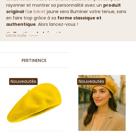
rayonner et montrer sa personnalité avec un
produit
original
! Le
béret
jaune sera illuminer votre tenue, sans
en faire trop grâce à sa
forme classique et
authentique
.
Alors lancez-vous !
Collection de béret jaune
Lire la suite
PERTINENCE
Nouveautés
Nouveautés