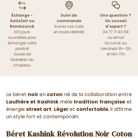
Échange -
Suivi de
Une question ?
Satisfait ou
commande
Un conseil
Remboursé
Suivez vos colis
d'expert ?
100 jours
en toute sérénité
04 77 71 40 58
ouvrables pour
ou
email
échanger votre
Du Lundi au
produit
Vendredi 9h-12h
Guide de
et 14h-17h
l'entretien du
chapeau
Le béret
noir
en
coton
né de la collaboration entre
Laulhère et Kashink
mêle
tradition française
et
énergie
street art
.
Léger
et
confortable
, il affirme
un style fort et contemporain.
Béret Kashink Révolution Noir Coton