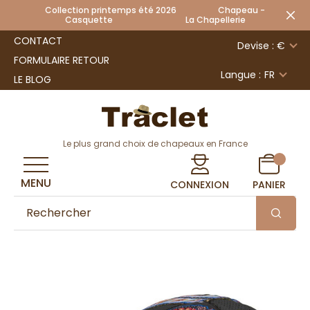
Collection printemps été 2026 Chapeau -
Casquette La Chapellerie
CONTACT
Devise : €
FORMULAIRE RETOUR
Langue :
FR
LE BLOG
Le plus grand choix de chapeaux en France
MENU
CONNEXION
PANIER