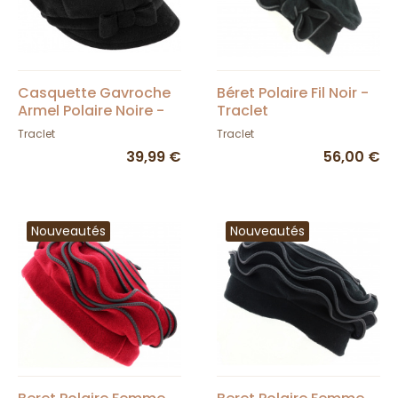
Casquette Gavroche
Béret Polaire Fil Noir -
Armel Polaire Noire -
Traclet
Traclet
Traclet
Traclet
39,99 €
56,00 €
Nouveautés
Nouveautés