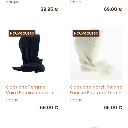
Sel - Traclet
Marque
Traclet
39,95 €
69,00 €
Nouveautés
Nouveautés
Capuche Femme
Capuche Norell Polaire
Vairé Polaire made in
Fausse Fourrure Ecru -
France - Traclet
Traclet
Traclet
Traclet
59,00 €
65,00 €