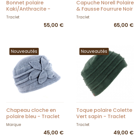
Bonnet polaire
Capuche Norell Polaire
Kaki/Anthracite -
& Fausse Fourrure Noir
Traclet
- Traclet
Traclet
Traclet
55,00 €
65,00 €
Nouveautés
Nouveautés
Chapeau cloche en
Toque polaire Colette
polaire bleu - Traclet
Vert sapin - Traclet
Marque
Traclet
45,00 €
49,00 €