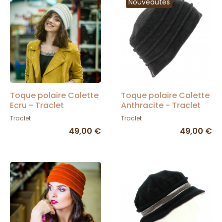
Nouveautés
Toque polaire Colette
Toque polaire Colette
Ecru - Traclet
Anthracite - Traclet
Traclet
Traclet
49,00 €
49,00 €