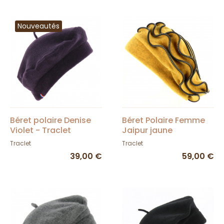
Nouveautés
Béret polaire Denise
Béret Polaire Femme
Violet - Traclet
Jaipur jaune
moutarde - Traclet
Traclet
Traclet
39,00 €
59,00 €