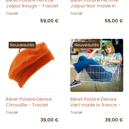
Beret Polaire Femme
Beret Polaire Femme
Jaipur Rouge - Traclet
Jaipur Noir made in
France - Traclet
Traclet
Traclet
59,00 €
59,00 €
Nouveautés
Nouveautés
Béret Polaire Denise
Béret Polaire Denise
Citrouille - Traclet
Vert made in france -
Traclet
Traclet
Traclet
39,00 €
39,00 €