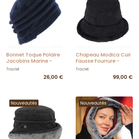
Bonnet Toque Polaire
Chapeau Modica Cuir
Jacobins Marine -
Fausse Fourrure -
TRACLET
Traclet
Traclet
Traclet
26,00 €
99,00 €
Nouveautés
Nouveautés