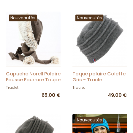
Nouveautés
Nouveautés
Capuche Norell Polaire
Toque polaire Colette
Fausse Fourrure Taupe
Gris - Traclet
Marmotte - Traclet
Traclet
Traclet
65,00 €
49,00 €
Nouveautés