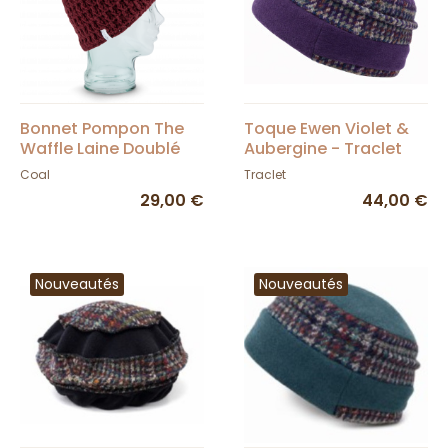
Bonnet Pompon The
Toque Ewen Violet &
Waffle Laine Doublé
Aubergine - Traclet
Polaire Bordeaux -
Coal
Traclet
Coal
29,00 €
44,00 €
Nouveautés
Nouveautés