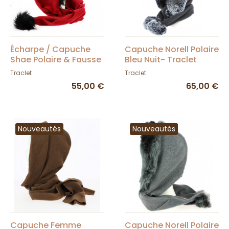
Écharpe / Capuche
Capuche Norell Polaire
Shae Polaire & Fausse
Bleu Nuit- Traclet
Fourrure Rouge
Traclet
Traclet
55,00 €
65,00 €
Nouveautés
Nouveautés
Capuche Femme
Capuche Norell Polaire