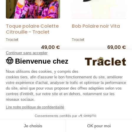
Toque polaire Colette
Bob Polaire noir Vita
Citrouille - Traclet
Traclet
Traclet
49,00 €
69,00 €
9.4
/10
36376 avis
Beret polaire Zoe
Béret Polaire Odile