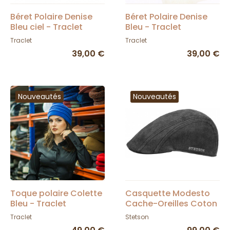
Béret Polaire Denise
Béret Polaire Denise
Bleu ciel - Traclet
Bleu - Traclet
Traclet
Traclet
39,00 €
39,00 €
Nouveautés
Nouveautés
Toque polaire Colette
Casquette Modesto
Bleu - Traclet
Cache-Oreilles Coton
Noire - Stetson
Traclet
Stetson