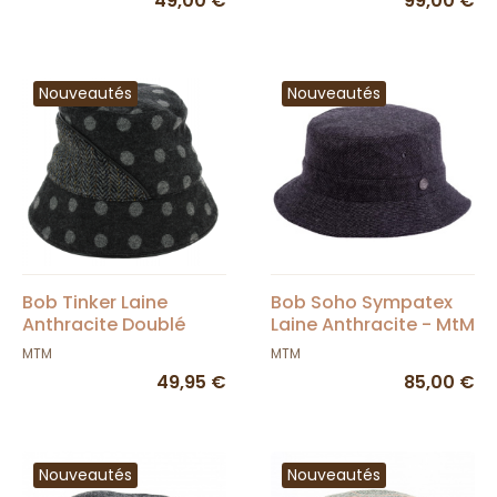
49,00 €
99,00 €
Nouveautés
Nouveautés
Bob Tinker Laine
Bob Soho Sympatex
Anthracite Doublé
Laine Anthracite - MtM
Polaire - Mtm
MTM
MTM
49,95 €
85,00 €
Nouveautés
Nouveautés