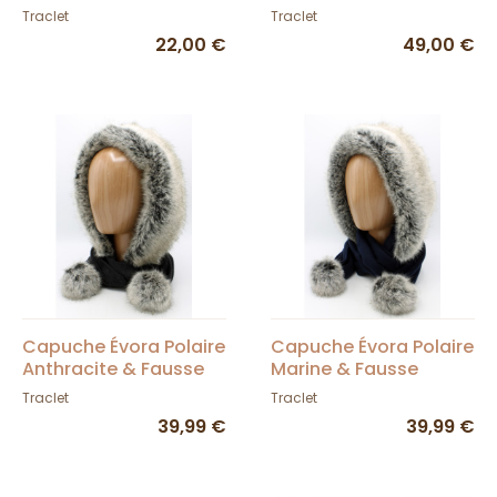
- Traclet
Traclet
Traclet
22,00 €
49,00 €
Capuche Évora Polaire
Capuche Évora Polaire
Anthracite & Fausse
Marine & Fausse
Fourrure - Traclet
Fourrure - Traclet
Traclet
Traclet
39,99 €
39,99 €