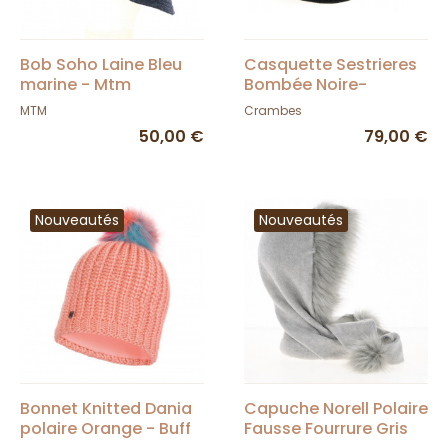
Bob Soho Laine Bleu
Casquette Sestrieres
marine - Mtm
Bombée Noire-
Crambes
MTM
Crambes
50,00 €
79,00 €
Nouveautés
Nouveautés
Bonnet Knitted Dania
Capuche Norell Polaire
polaire Orange - Buff
Fausse Fourrure Gris