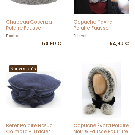
Chapeau Cosenza
Capuche Tavira
Polaire Fausse
Polaire Fausse
Fourrure - Fléchet
Fourrure - Fléchet
Flechet
Flechet
54,90 €
54,90 €
Nouveautés
Béret Polaire Nœud
Capuche Évora Polaire
Coimbra - Traclet
Noir & Fausse Fourrure