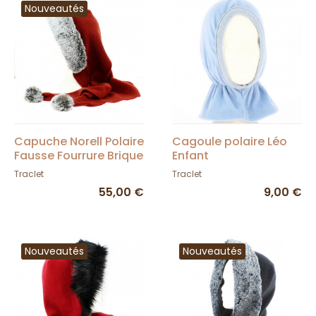
Nouveautés
Capuche Norell Polaire
Cagoule polaire Léo
Fausse Fourrure Brique
Enfant
- Traclet
Traclet
Traclet
55,00 €
9,00 €
Nouveautés
Nouveautés