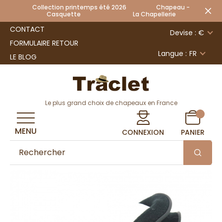
Collection printemps été 2026 Chapeau -
Casquette La Chapellerie
CONTACT
Devise : €
FORMULAIRE RETOUR
Langue :
FR
LE BLOG
Le plus grand choix de chapeaux en France
MENU
CONNEXION
PANIER