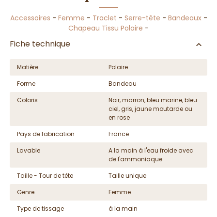
Accessoires
-
Femme
-
Traclet
-
Serre-tête
-
Bandeaux
-
Chapeau Tissu Polaire
-
Fiche technique
Matière
Polaire
Forme
Bandeau
Coloris
Noir, marron, bleu marine, bleu
ciel, gris, jaune moutarde ou
en rose
Pays de fabrication
France
Lavable
A la main à l'eau froide avec
de l'ammoniaque
Taille - Tour de tête
Taille unique
Genre
Femme
Type de tissage
à la main