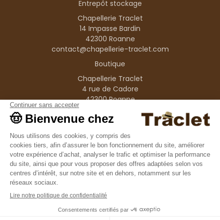
Entrepôt stockage
Chapellerie Traclet
14 Impasse Bardin
42300 Roanne
contact@chapellerie-traclet.com
Boutique
Chapellerie Traclet
4 rue de Cadore
42300 Roanne
Produits
Nos marques
Informations
© 1995–2026 Traclet
9.4
/10
36376 avis