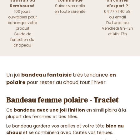
Satisfait ou
commande
Un conseil
Remboursé
Suivez vos colis
d'expert ?
100 jours
en toute sérénité
04 77 71 40 58
ouvrables pour
ou
email
échanger votre
Du Lundi au
produit
Vendredi 9h-12h
Guide de
et 14h-17h
l'entretien du
chapeau
Un joli
bandeau fantaisie
très tendance
en
polaire
pour rester au chaud tout l'hiver.
Bandeau femme polaire - Traclet
Ce
bandeau avec une joli finition
en simili plaira à la
plupart des femmes et des filles.
Le bandeau gardera vos oreilles et votre tête
bien au
chaud
et se combinera avec toutes vos tenues.