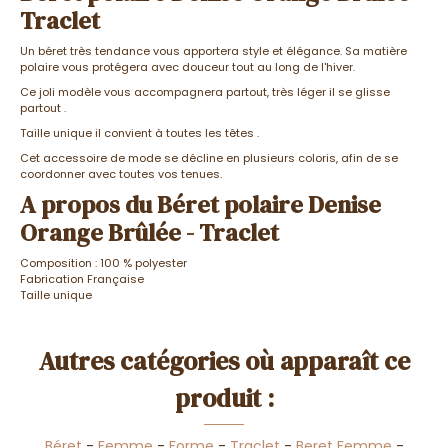
Traclet
Un béret très tendance vous apportera style et élégance. Sa matière
polaire vous protégera avec douceur tout au long de l'hiver.
Ce joli modèle vous accompagnera partout, très léger il se glisse
partout .
Taille unique il convient à toutes les têtes .
Cet accessoire de mode se décline en plusieurs coloris, afin de se
coordonner avec toutes vos tenues.
A propos du Béret polaire Denise
Orange Brûlée - Traclet
Composition : 100 % polyester
Fabrication Française
Taille unique
Autres catégories où apparaît ce
produit :
Béret
-
Femme
-
Forme
-
Traclet
-
Beret Femme
-