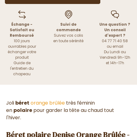
Échange -
Suivi de
Une question ?
Satisfait ou
commande
Un conseil
Remboursé
Suivez vos colis
d'expert ?
100 jours
en toute sérénité
04 77 71 40 58
ouvrables pour
ou
email
échanger votre
Du Lundi au
produit
Vendredi 9h-12h
Guide de
et 14h-17h
l'entretien du
chapeau
Joli
béret
orange brûlée
très féminin
en
polaire
pour garder la tête au chaud tout
l'hiver.
Béret polaire Denise Orange Brûlée -