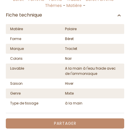
Thèmes
-
Matière
-
Fiche technique
Matière
Polaire
Forme
Béret
Marque
Traclet
Coloris
Noir
Lavable
A la main à l'eau froide avec
de l'ammoniaque
Saison
Hiver
Genre
Mixte
Type de tissage
à la main
PARTAGER