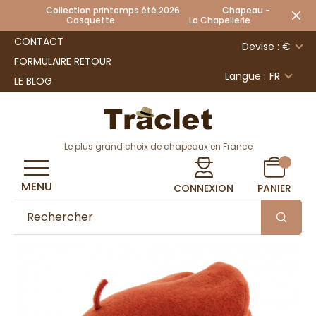
Collection printemps été 2026 Chapeau -
Casquette La Chapellerie
CONTACT
Devise : €
FORMULAIRE RETOUR
Langue :
FR
LE BLOG
Le plus grand choix de chapeaux en France
MENU
CONNEXION
PANIER