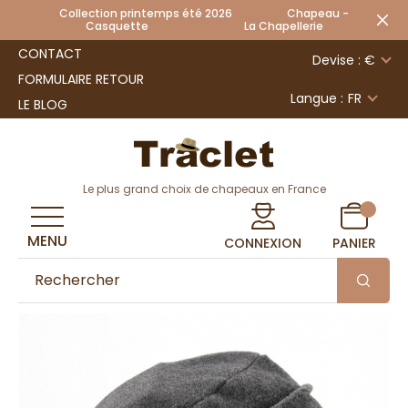
Collection printemps été 2026 Chapeau -
Casquette La Chapellerie
CONTACT
Devise : €
FORMULAIRE RETOUR
Langue :
FR
LE BLOG
Le plus grand choix de chapeaux en France
MENU
CONNEXION
PANIER