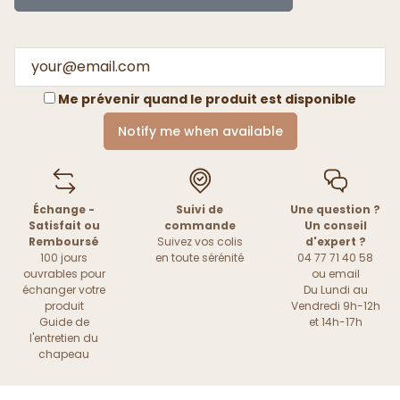
Me prévenir quand le produit est disponible
Notify me when available
Échange -
Suivi de
Une question ?
Satisfait ou
commande
Un conseil
Remboursé
Suivez vos colis
d'expert ?
100 jours
en toute sérénité
04 77 71 40 58
ouvrables pour
ou
email
échanger votre
Du Lundi au
produit
Vendredi 9h-12h
Guide de
et 14h-17h
l'entretien du
chapeau