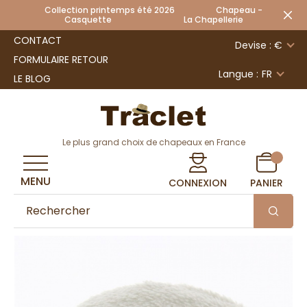
Collection printemps été 2026 Chapeau -
Casquette La Chapellerie
CONTACT
Devise : €
FORMULAIRE RETOUR
Langue :
FR
LE BLOG
Le plus grand choix de chapeaux en France
MENU
CONNEXION
PANIER