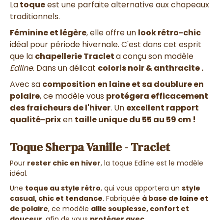
La
toque
est une parfaite alternative aux chapeaux
traditionnels.
Féminine et légère
, elle offre un
look rétro-chic
idéal pour période hivernale. C'est dans cet esprit
que la
chapellerie Traclet
a conçu son modèle
Edline
. Dans un délicat
coloris noir & anthracite .
Avec sa
composition en laine et sa doublure en
polaire
, ce modèle vous
protégera efficacement
des fraîcheurs de l'hiver
. Un
excellent rapport
qualité-prix
en
taille unique du 55 au 59 cm !
Toque Sherpa Vanille - Traclet
Pour
rester chic en hiver
, la toque Edline est le modèle
idéal.
Une
toque au style rétro
, qui vous apportera un
style
casual, chic et tendance
. Fabriquée
à base de laine et
de polaire
, ce modèle
allie souplesse, confort et
douceur
, afin de vous
protéger avec