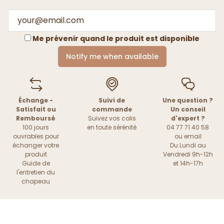
Me prévenir quand le produit est disponible
Notify me when available
Échange -
Suivi de
Une question ?
Satisfait ou
commande
Un conseil
Remboursé
Suivez vos colis
d'expert ?
100 jours
en toute sérénité
04 77 71 40 58
ouvrables pour
ou
email
échanger votre
Du Lundi au
produit
Vendredi 9h-12h
Guide de
et 14h-17h
l'entretien du
chapeau