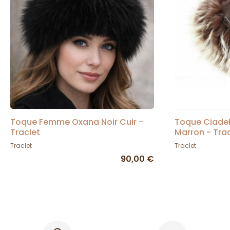
Toque Femme Oxana Noir Cuir -
Toque Ciadel
Traclet
Marron - Tra
Traclet
Traclet
90,00 €