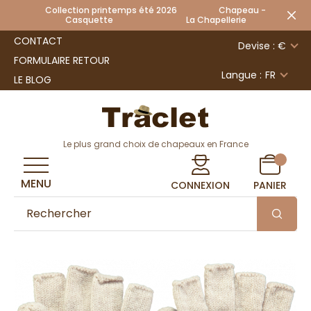
Collection printemps été 2026 Chapeau -
Casquette La Chapellerie
CONTACT
Devise : €
FORMULAIRE RETOUR
Langue :
FR
LE BLOG
Le plus grand choix de chapeaux en France
MENU
CONNEXION
PANIER