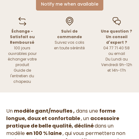
Notify me when available
Échange -
Suivi de
Une question ?
Satisfait ou
commande
Un conseil
Remboursé
Suivez vos colis
d'expert ?
100 jours
en toute sérénité
04 77 71 40 58
ouvrables pour
ou
email
échanger votre
Du Lundi au
produit
Vendredi 9h-12h
Guide de
et 14h-17h
l'entretien du
chapeau
Un
modèle gant/moufles ,
dans une
forme
longue, doux et confortable
, u
n
accessoire
pratique de belle qualité, décliné
dans un
modèle
en 100 % laine
, qui vous permettera non