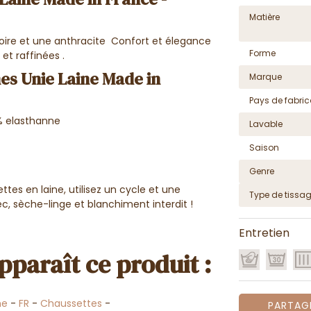
Matière
ire et une anthracite Confort et élegance
Forme
et raffinées .
s Unie Laine Made in
Marque
Pays de fabric
% elasthanne
Lavable
Saison
Genre
tes en laine, utilisez un cycle et une
Type de tissa
c, sèche-linge et blanchiment interdit !
Entretien
pparaît ce produit :
e
-
FR
-
Chaussettes
-
PARTAG