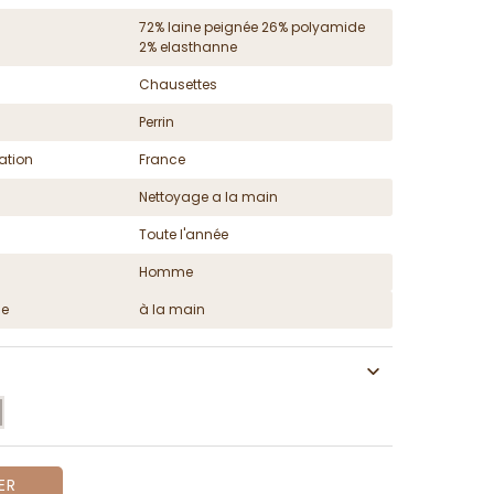
72% laine peignée 26% polyamide
2% elasthanne
Chausettes
Perrin
ation
France
Nettoyage a la main
Toute l'année
Homme
ge
à la main
ER