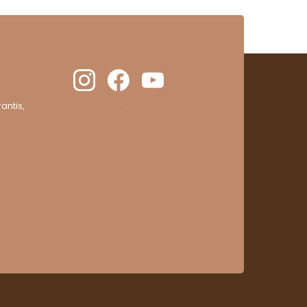
antis,
cliquez ici pour vérifier
.