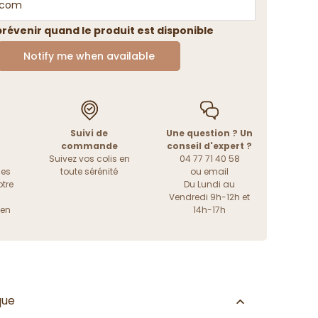
révenir quand le produit est disponible
Notify me when available
Suivi de
Une question ? Un
commande
conseil d'expert ?
Suivez vos colis en
04 77 71 40 58
les
toute sérénité
ou
email
tre
Du Lundi au
Vendredi 9h-12h et
ien
14h-17h
que