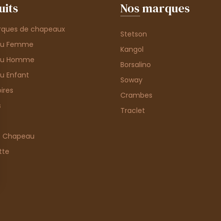
uits
Nos marques
rques de chapeaux
Stetson
au Femme
Kangol
au Homme
Borsalino
u Enfant
Soway
ires
Crambes
s
Traclet
e Chapeau
tte