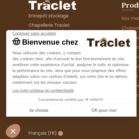
Prod
Entrepôt stockage
Nos ma
Chapellerie Traclet
Chape
14 Impasse Bardin
Chape
42300 Roanne
contact@chapellerie-traclet.com
Chapea
Boutique
Accesso
Chapellerie Traclet
Thème
4 rue de Cadore
Matière
42300 Roanne
Type d
Casque
Promo
Français
(FR)