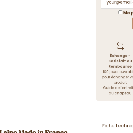
Me p
Échange -
Satisfait ou
Remboursé
100 jours ouvrab
pour échanger vo
produit
Guide de l'entret
du chapeau
Fiche techni
aine Made in France -