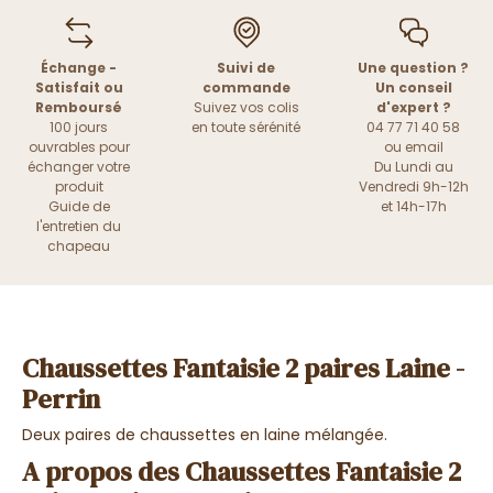
Échange -
Suivi de
Une question ?
Satisfait ou
commande
Un conseil
Remboursé
Suivez vos colis
d'expert ?
100 jours
en toute sérénité
04 77 71 40 58
ouvrables pour
ou
email
échanger votre
Du Lundi au
produit
Vendredi 9h-12h
Guide de
et 14h-17h
l'entretien du
chapeau
Chaussettes Fantaisie 2 paires Laine -
Perrin
Deux paires de chaussettes en laine mélangée.
A propos des Chaussettes Fantaisie 2