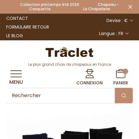
Collection printemps été 2026 Chapeau -
Casquette La Chapellerie
CONTACT
Devise : €
FORMULAIRE RETOUR
Langue :
FR
LE BLOG
Le plus grand choix de chapeaux en France
MENU
CONNEXION
PANIER