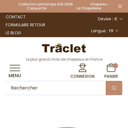
Collection printemps été 2026 Chapeau -
Casquette La Chapellerie
CONTACT
Devise : €
FORMULAIRE RETOUR
Langue :
FR
LE BLOG
Le plus grand choix de chapeaux en France
MENU
CONNEXION
PANIER