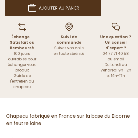
AJOUTER AU PANIER
Échange -
Suivi de
Une question ?
Satisfait ou
commande
Un conseil
Remboursé
Suivez vos colis
d'expert ?
100 jours
en toute sérénité
04 77 71 40 58
ouvrables pour
ou
email
échanger votre
Du Lundi au
produit
Vendredi 9h-12h
Guide de
et 14h-17h
l'entretien du
chapeau
Chapeau fabriqué en France sur la base du Bicorne
en feutre laine