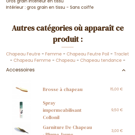
Gros grain intérieur en tissu
Intérieur : gros grain en tissu - Sans coiffe
Autres catégories où apparaît ce
produit :
Chapeau Feutre
-
Femme
-
Chapeau Feutre Poil
-
Traclet
-
Chapeau Femme
-
Chapeau
-
Chapeau tendance
-
Accessoires
Brosse à chapeau
15,00 €
Spray
impermeabilisant
9,50 €
Collonil
Garniture De Chapeau
3,00 €
- Plume Jaune