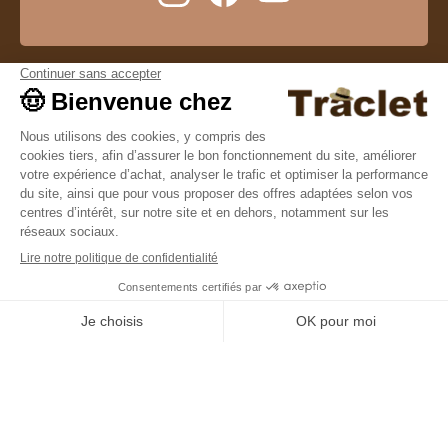
Entrepôt stockage
Chapellerie Traclet
14 Impasse Bardin
42300 Roanne
contact@chapellerie-traclet.com
Boutique
9.4
/10
Chapellerie Traclet
36376 avis
4 rue de Cadore
42300 Roanne
Produits