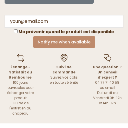
Me prévenir quand le produit est disponible
Notify me when available
Échange -
Suivi de
Une question ?
Satisfait ou
commande
Un conseil
Remboursé
Suivez vos colis
d'expert ?
100 jours
en toute sérénité
04 77 71 40 58
ouvrables pour
ou
email
échanger votre
Du Lundi au
produit
Vendredi 9h-12h
Guide de
et 14h-17h
l'entretien du
chapeau