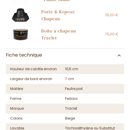
Porte & Repose
35,00 €
Chapeau
Boite à chapeau
75,00 €
Traclet
Fiche technique
Hauteur de calotte environ
10,5 cm
Largeur de bord environ
7 cm
Matière
Feutre poil
Forme
Fedora
Marque
Traclet
Coloris
Beige
Lavable
Trichloréthylène ou Substitut