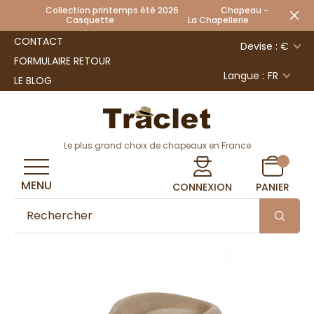
Collection printemps été 2026 Chapeau -
Casquette La Chapellerie
CONTACT
Devise : €
FORMULAIRE RETOUR
Langue :
FR
LE BLOG
Le plus grand choix de chapeaux en France
MENU
CONNEXION
PANIER