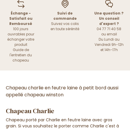
Échange -
Suivi de
Une question ?
Satisfait ou
commande
Un conseil
Remboursé
Suivez vos colis
d'expert ?
100 jours
en toute sérénité
04 77 71 40 58
ouvrables pour
ou
email
échanger votre
Du Lundi au
produit
Vendredi 9h-12h
Guide de
et 14h-17h
l'entretien du
chapeau
Chapeau charlie en feutre laine à petit bord aussi
appellé chapeau winston
Chapeau Charlie
Chapeau porté par Charlie en feutre laine avec gros
grain. Si vous souhaitez le porter comme Charlie c'est à