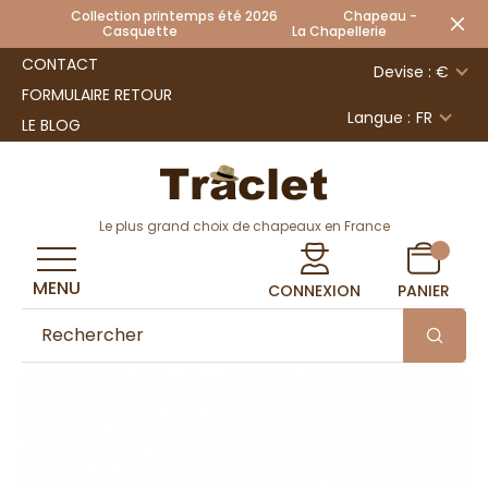
Collection printemps été 2026 Chapeau -
Casquette La Chapellerie
CONTACT
Devise : €
FORMULAIRE RETOUR
Langue :
FR
LE BLOG
Le plus grand choix de chapeaux en France
MENU
CONNEXION
PANIER