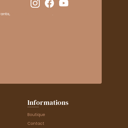
antis,
cliquez ici pour vérifier
.
Informations
Boutique
Contact