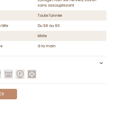
sans assouplissant
Toute l'année
 tête
Du 56 au 60
Mixte
ge
à la main
ER