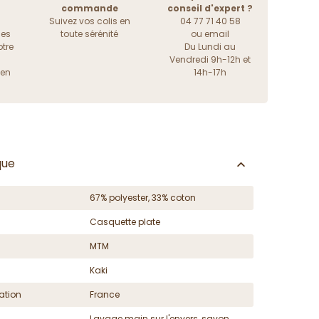
commande
conseil d'expert ?
Suivez vos colis en
04 77 71 40 58
les
toute sérénité
ou
email
tre
Du Lundi au
Vendredi 9h-12h et
ien
14h-17h
que
67% polyester, 33% coton
Casquette plate
MTM
Kaki
ation
France
Lavage main sur l'envers, savon