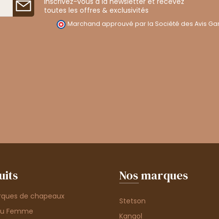
Inscrivez-vous à la newsletter et recevez
toutes les offres & exclusivités
Marchand approuvé par la Société des Avis Gar
uits
Nos marques
rques de chapeaux
Stetson
au Femme
Kangol