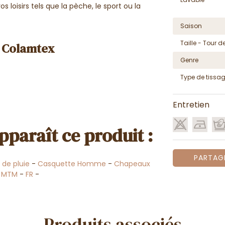
s loisirs tels que la pèche, le sport ou la
Saison
Taille - Tour de
l Colamtex
Genre
Type de tissa
Entretien
pparaît ce produit :
PARTAG
de pluie
-
Casquette Homme
-
Chapeaux
-
MTM
-
FR
-
Produits associés