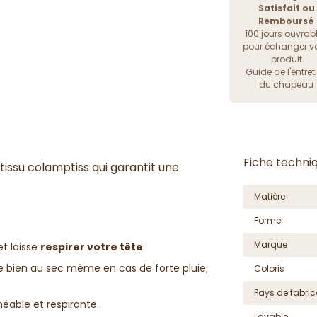
Satisfait ou
Remboursé
100 jours ouvrab
pour échanger vo
produit
Guide de l'entret
du chapeau
Fiche techni
tissu
colamptiss qui garantit une
Matière
Forme
Marque
t laisse
respirer votre tête
.
te bien au sec même en cas de forte pluie;
Coloris
Pays de fabric
éable et respirante.
Lavable