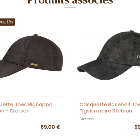
eautés
uette Joes Pignappa
Casquette Baseball Jo
n - Stetson
Pigskin noire Stetson
Stetson
69,00 €
9