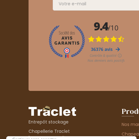
Prod
Entrepôt stockage
Nos ma
Chapellerie Traclet
Chape
14 Impasse Bardin