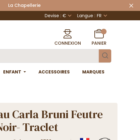
 Chapellerie
Devise : €
Langue :
FR
CONNEXION
PANIER
ENFANT
ACCESSOIRES
MARQUES
u Carla Bruni Feutre
Noir- Traclet