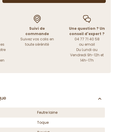
Suivi de
Une question ? Un
commande
conseil d'expert ?
Suivez vos colis en
04 77 71 40 58
les
toute sérénité
ou
email
tre
Du Lundi au
Vendredi 9h-12h et
ien
14h-17h
que
Feutre laine
Toque