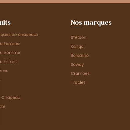
uits
Nos marques
rques de chapeaux
Stetson
au Femme
Kangol
au Homme
Borsalino
u Enfant
Soway
ires
Crambes
s
Traclet
e Chapeau
tte