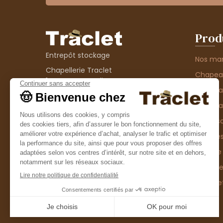
Prod
Entrepôt stockage
Nos ma
Chapellerie Traclet
Chape
14 Impasse Bardin
Chape
42300 Roanne
contact@chapellerie-traclet.com
Chapea
Boutique
Accesso
Chapellerie Traclet
Thème
4 rue de Cadore
Matière
42300 Roanne
Type d
Casque
Promo