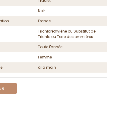
Traclet
Noir
ation
France
Trichloréthylène ou Substitut de
Trichlo ou Terre de sommières
Toute l'année
Femme
ge
à la main
ER