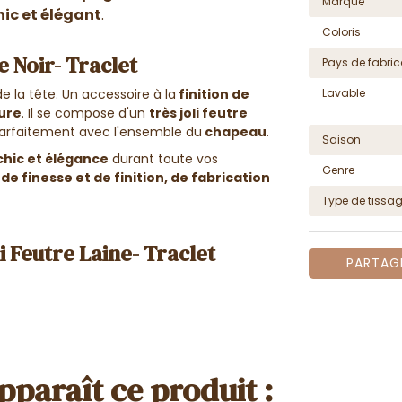
Marque
hic et élégant
.
Coloris
 Noir- Traclet
Pays de fabric
Lavable
de la tête. U
n accessoire à la
finition de
fure
. Il se compose d'un
très joli feutre
arfaitement avec l'ensemble du
chapeau
.
Saison
hic et élégance
durant toute vos
Genre
 de finesse et de finition, de fabrication
Type de tissa
 Feutre Laine- Traclet
PARTAG
pparaît ce produit :