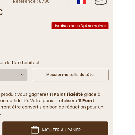
Reference : 8786
€
Livraison sous 3/4 semaines
ur de tête habituel
Mesurer ma taille de tête
 produit vous gagnerez
11 Point fidélité
grâce à
 de fidélité. Votre panier totalisera
11 Point
rront être convertis en bon de réduction pour un
.
AJOUTER AU PANIER