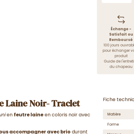
Échange -
Satisfait ou
Remboursé
100 jours ouvrab
pour échanger vo
produit
Guide de l'entret
du chapeau
Fiche techni
e Laine Noir- Traclet
uni
en
feutre laine
en coloris noir avec
Matière
Forme
vous accompagner avec brio
durant