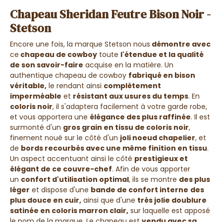
Chapeau Sheridan Feutre Bison Noir -
Stetson
Encore une fois, la marque Stetson nous
démontre avec
ce
chapeau de cowboy
toute
l'étendue et la qualité
de son savoir-faire
acquise en la matière. Un
authentique chapeau de cowboy
fabriqué en bison
véritable,
le rendant ainsi
complètement
imperméable
et
résistant aux usures du temps
. En
coloris noir
, il s'adaptera facilement à votre garde robe,
et vous apportera une
élégance des plus raffinée
. Il est
surmonté d'un
gros grain en tissu de coloris noir
,
finement noué sur le côté d'un
joli noeud chapelier
, et
de
bords recourbés avec une même finition en tissu
.
Un aspect accentuant ainsi le côté
prestigieux et
élégant de ce couvre-chef
.
Afin de vous apporter
un
confort d'utilisation optimal
, ils se montre
des plus
léger
et dispose d'une
bande de confort interne
des
plus douce en cuir,
ainsi que d'une
très jolie doublure
satinée en coloris marron clair,
sur laquelle est apposé
le nom de la marque. Le chapeau est
vendu avec sa