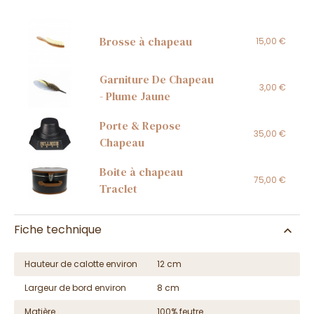
Brosse à chapeau
15,00 €
Garniture De Chapeau
3,00 €
- Plume Jaune
Porte & Repose
35,00 €
Chapeau
Boite à chapeau
75,00 €
Traclet
Fiche technique
Hauteur de calotte environ
12 cm
Largeur de bord environ
8 cm
Matière
100% feutre