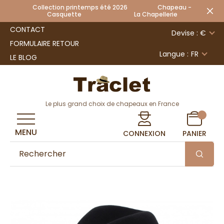
Collection printemps été 2026 Chapeau -
Casquette La Chapellerie
CONTACT
Devise : €
FORMULAIRE RETOUR
Langue :
FR
LE BLOG
Le plus grand choix de chapeaux en France
MENU
CONNEXION
PANIER