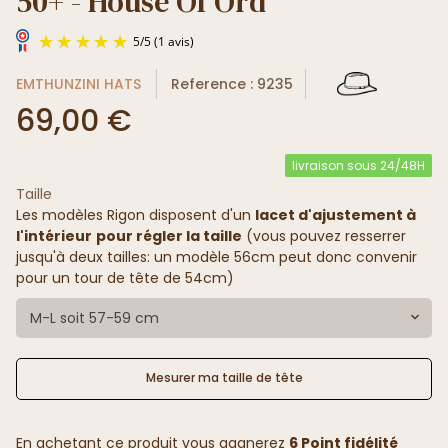
50+ - House Of Ord
EMTHUNZINI HATS
Reference : 9235
69,00 €
livraison sous 24/48H
Taille
5
/
5
(1 avis)
Les modèles Rigon disposent d'un
lacet d'ajustement à
l'intérieur
pour régler la taille
(vous pouvez resserrer
jusqu'à deux tailles: un modèle 56cm peut donc convenir
pour un tour de tête de 54cm)
M-L soit 57-59 cm
Mesurer ma taille de tête
En achetant ce produit vous gagnerez
6 Point fidélité