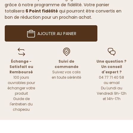
grâce à notre programme de fidélité. Votre panier
totalisera
6 Point fidélité
qui pourront être convertis en
bon de réduction pour un prochain achat.
AJOUTER AU PANIER
Échange -
Suivi de
Une question ?
Satisfait ou
commande
Un conseil
Remboursé
Suivez vos colis
d'expert ?
100 jours
en toute sérénité
04 77 71 40 58
ouvrables pour
ou
email
échanger votre
Du Lundi au
produit
Vendredi 9h-12h
Guide de
et 14h-17h
l'entretien du
chapeau