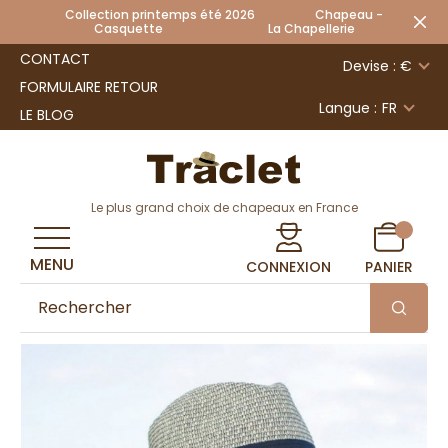
Collection printemps été 2026 Chapeau -
Casquette La Chapellerie
CONTACT
Devise : €
FORMULAIRE RETOUR
Langue :
FR
LE BLOG
Le plus grand choix de chapeaux en France
MENU
CONNEXION
PANIER