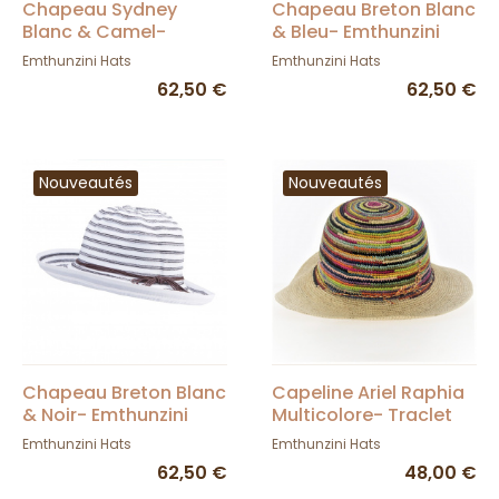
Chapeau Sydney
Chapeau Breton Blanc
Blanc & Camel-
& Bleu- Emthunzini
Emthunzini Hats
Hats
Emthunzini Hats
Emthunzini Hats
62,50 €
62,50 €
Nouveautés
Nouveautés
Chapeau Breton Blanc
Capeline Ariel Raphia
& Noir- Emthunzini
Multicolore- Traclet
Hats
Emthunzini Hats
Emthunzini Hats
62,50 €
48,00 €