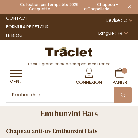
Collection printemps été 2026 Chapeau -
Casquette La Chapellerie
CONTACT
Devise : €
FORMULAIRE RETOUR
Langue :
FR
LE BLOG
Le plus grand choix de chapeaux en France
MENU
CONNEXION
PANIER
Emthunzini Hats
Chapeau anti-uv Emthunzini Hats