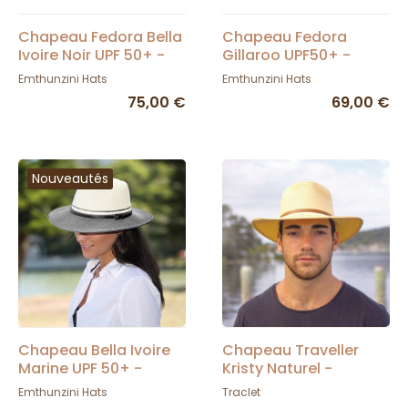
Chapeau Fedora Bella
Chapeau Fedora
Ivoire Noir UPF 50+ -
Gillaroo UPF50+ -
House Of Ord
House Of Ord
Emthunzini Hats
Emthunzini Hats
75,00 €
69,00 €
Nouveautés
Chapeau Bella Ivoire
Chapeau Traveller
Marine UPF 50+ -
Kristy Naturel -
House Of Ord
Emthunzini Hats
Emthunzini Hats
Traclet