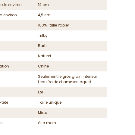
otte environ
14 cm
d environ
4,5 cm
100% Paille Papier
Trilby
Barts
Naturel
ation
Chine
Seulement le gros grain intérieur
(eau froide et ammoniaque)
Ete
 tête
Taille unique
Mixte
ge
à la main