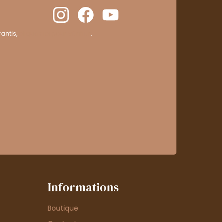
antis,
cliquez ici pour vérifier
.
Informations
Boutique