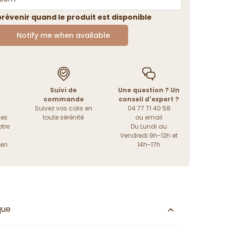
révenir quand le produit est disponible
Notify me when available
Suivi de
Une question ? Un
commande
conseil d'expert ?
Suivez vos colis en
04 77 71 40 58
les
toute sérénité
ou
email
tre
Du Lundi au
Vendredi 9h-12h et
ien
14h-17h
que