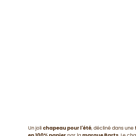
Un joli
chapeau pour l'été
, décliné dans une
en 100% papier
par la
marque Barts
. Le ch