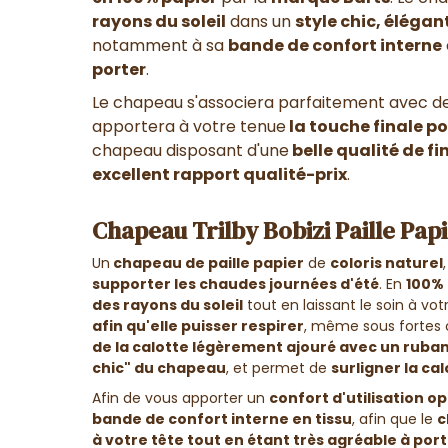
rayons du soleil
dans un
style chic, élégant
notamment à sa
bande de confort interne
porter
.
Le chapeau s'associera parfaitement avec d
apportera à votre tenue
la touche finale po
chapeau disposant d'une
belle qualité de fi
excellent rapport qualité-prix
.
Chapeau Trilby Bobizi Paille Papi
Un
chapeau de paille papier
de
coloris naturel
supporter les chaudes journées d'été
. En
100% 
des rayons du soleil
tout en laissant le soin à vot
afin qu'elle puisser respirer
, même sous fortes 
de la calotte légèrement ajouré avec un ruban
chic" du chapeau
, et permet de
surligner la ca
Afin de vous apporter un
confort d'utilisation o
bande de confort interne en tissu
, afin que le
c
à votre tête tout en étant très agréable à por