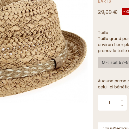
BARTS
29,99 €
-3
Taille
Taille grand par
environ 1 cm pl
prenez la taill
M-L soit 57-
Aucune prime de
celui-ci bénéfi