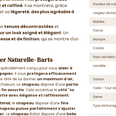
Hauteur de cal
 et raffiné
. Il se montrera, grâce
et sa
légereté
,
des plus agréable à
Largeur de bor
Matière
es
tenues décontractées
et
Forme
ur un look soigné et élégant
. Un
nesse et de finition
, qui se montre d'un
Marque
Coloris
Pays de fabric
er Naturelle- Barts
Lavable
, spécialement conçu pour vous
aider à
papier
, il vous
protégera efficacement
re tête de lui donner
un maximum d'air,
Saison
chaleurs. Le
chapeau
dispose d'une
partie
Taille - Tour de
 fin assortie
. Cela accentue le
côté "so
lotte avec élégance et raffinement
.
Genre
ptimal
, le
chapeau
dispose d'une
fine
Type de tissa
hapeau puisse parfaitement s'ajuster
ter
. Le
chapeau
Bobizi
dispose d'une
belle