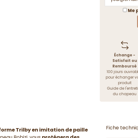
Me p
Échange -
Satisfait ou
Remboursé
100 jours ouvrab
pour échanger vo
produit
Guide de l'entret
du chapeau
Fiche techni
forme Trilby en imitation de paille
apeau Bobizi, vous
protégera des