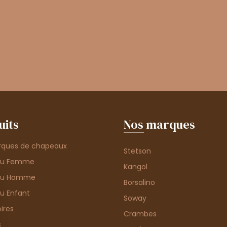
uits
Nos marques
rques de chapeaux
Stetson
au Femme
Kangol
au Homme
Borsalino
u Enfant
Soway
ires
Crambes
s