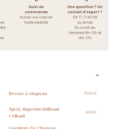
Suivi de
Une question ? Un
commande
conseil d'expert ?
Suivez vos colis en
04 77 71 40 58
les
toute sérénité
ou
email
tre
Du Lundi au
Vendredi 9h-12h et
ien
14h-17h
Brosse à chapeau
15,00 €
Spray impermeabilisant
9,50 €
Collonil
Garniture De Chapeau -