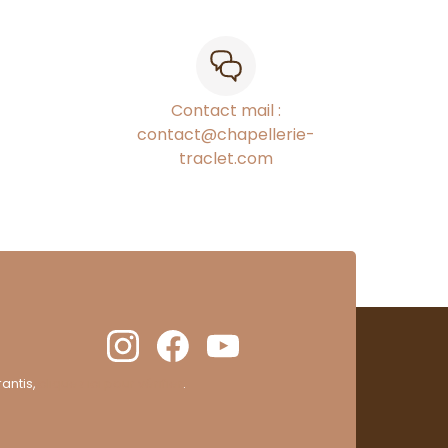
Contact mail :
contact@chapellerie-
traclet.com
antis,
cliquez ici pour vérifier
.