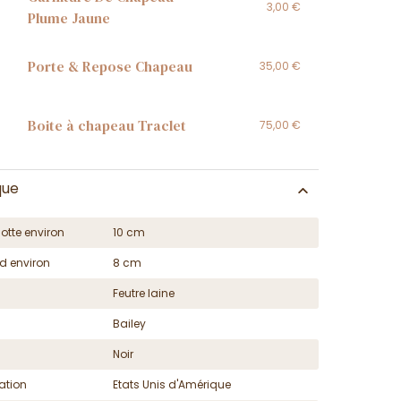
3,00 €
Plume Jaune
Porte & Repose Chapeau
35,00 €
Boite à chapeau Traclet
75,00 €
que
otte environ
10 cm
d environ
8 cm
Feutre laine
Bailey
Noir
ation
Etats Unis d'Amérique