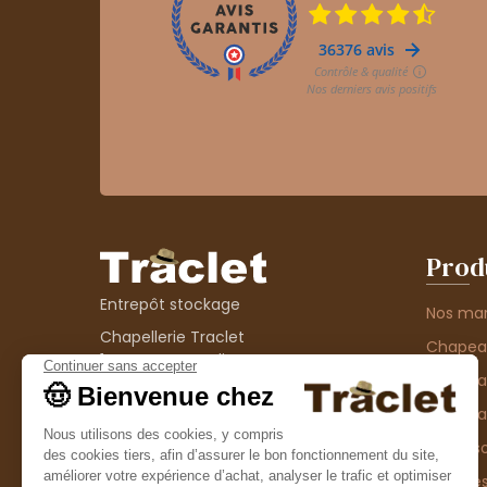
Prod
Entrepôt stockage
Nos ma
Chapellerie Traclet
Chape
14 Impasse Bardin
Chape
42300 Roanne
contact@chapellerie-traclet.com
Chapea
Boutique
Accesso
Chapellerie Traclet
Thème