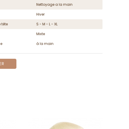
Nettoyage a la main
Hiver
 tête
S - M - L - XL
Mixte
ge
à la main
ER