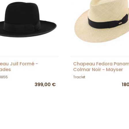
au Juif Formé -
Chapeau Fedora Pana
rades
Colmar Noir - Mayser
 1855
Traclet
399,00 €
18