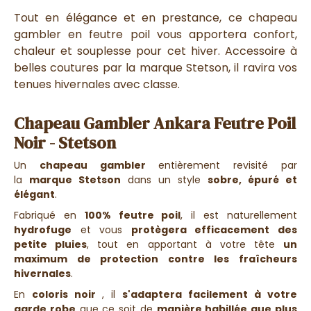
Tout en élégance et en prestance, ce chapeau
gambler en feutre poil vous apportera confort,
chaleur et souplesse pour cet hiver. Accessoire à
belles coutures par la marque Stetson, il ravira vos
tenues hivernales avec classe.
Chapeau Gambler Ankara Feutre Poil
Noir - Stetson
Un
chapeau gambler
entièrement revisité par
la
marque Stetson
dans un style
s
obre, épuré et
élégant
.
Fabriqué en
100% feutre poil
, il est naturellement
hydrofuge
et vous
protègera efficacement des
petite pluies
, tout en apportant à votre tête
un
maximum de protection contre les fraîcheurs
hivernales
.
En
coloris noir
, il
s'adaptera facilement à votre
garde robe
que ce soit de
manière
habillée que plus