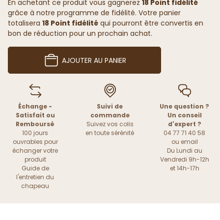
En achetant ce produit vous gagnerez
18 Point fidélité
grâce à notre programme de fidélité. Votre panier
totalisera
18 Point fidélité
qui pourront être convertis en
bon de réduction pour un prochain achat.
AJOUTER AU PANIER
Échange -
Suivi de
Une question ?
Satisfait ou
commande
Un conseil
Remboursé
Suivez vos colis
d'expert ?
100 jours
en toute sérénité
04 77 71 40 58
ouvrables pour
ou
email
échanger votre
Du Lundi au
produit
Vendredi 9h-12h
Guide de
et 14h-17h
l'entretien du
chapeau