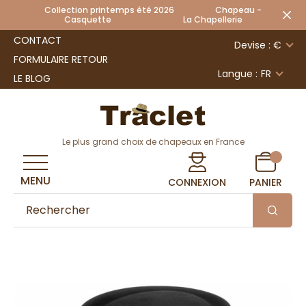
Collection printemps été 2026 Chapeau -
Casquette La Chapellerie
CONTACT
Devise : €
FORMULAIRE RETOUR
Langue :
FR
LE BLOG
Le plus grand choix de chapeaux en France
MENU
CONNEXION
PANIER