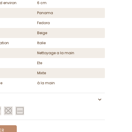
d environ
6 cm
Panama
Fedora
Beige
ation
Italie
Nettoyage a la main
Ete
Mixte
ge
à la main
ER