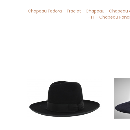
Chapeau Fedora
-
Traclet
-
Chapeau
-
Chapeau de
-
IT
-
Chapeau Pan