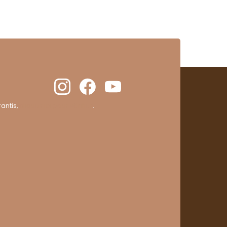
antis,
cliquez ici pour vérifier
.