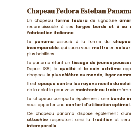
Chapeau Fedora Esteban Panama
Un chapeau
forme fedora
de signature
amér
reconnaissable à ses
larges bords et à sa 
fabrication italienne
.
Le
panama
associé à la forme du
chapea
incomparable
, qui saura vous
mettre
en
valeur
plus habillées.
Le panama étant un
tissage de jeunes pousse
Depuis 1881, la
qualité
et
le soin extrême
appo
chapeau
le plus célèbre au monde, léger comme
Il est
opaque contre les rayons nocifs du solei
de la calotte pour vous
maintenir au frais
même s
Le chapeau comporte également une
bande in
vous apporter une
confort d'utilisation optimal.
Ce
chapeau
panama dispose également d'u
attachée
respectant ainsi la
tradition
et sera
intemporelle
.