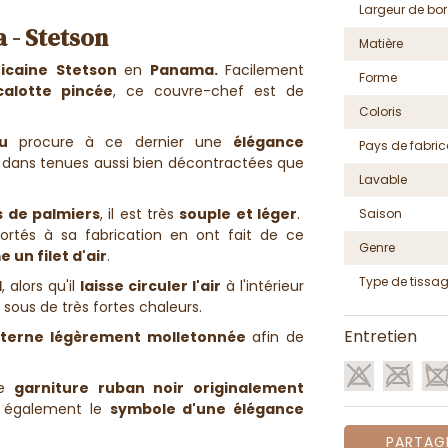
Largeur de bor
 - Stetson
Matière
icaine
Stetson
en
Panama.
Facilement
Forme
calotte pincée
, ce couvre-chef est de
Coloris
u
procure à ce dernier une
élégance
Pays de fabric
dans tenues aussi bien décontractées que
Lavable
s de palmiers
, il est très
souple et léger
.
Saison
rtés à sa fabrication en ont fait de ce
Genre
 un filet d'air
.
Type de tissa
l
, alors qu'il
laisse circuler l'air
à l'intérieur
ous de très fortes chaleurs.
Entretien
terne légèrement molletonnée
afin de
ne
garniture ruban noir originalement
 également le
symbole d'une élégance
PARTAG