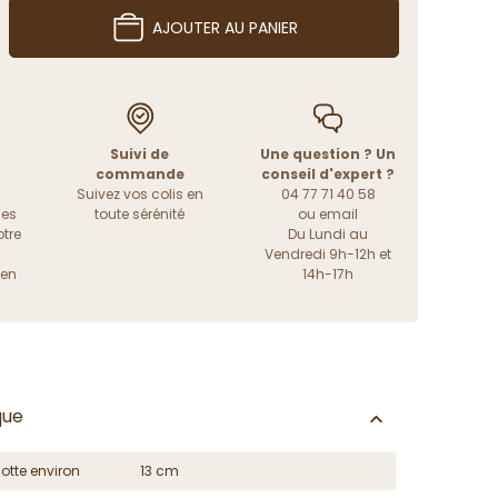
AJOUTER AU PANIER
Suivi de
Une question ? Un
commande
conseil d'expert ?
Suivez vos colis en
04 77 71 40 58
les
toute sérénité
ou
email
tre
Du Lundi au
Vendredi 9h-12h et
ien
14h-17h
que
otte environ
13 cm