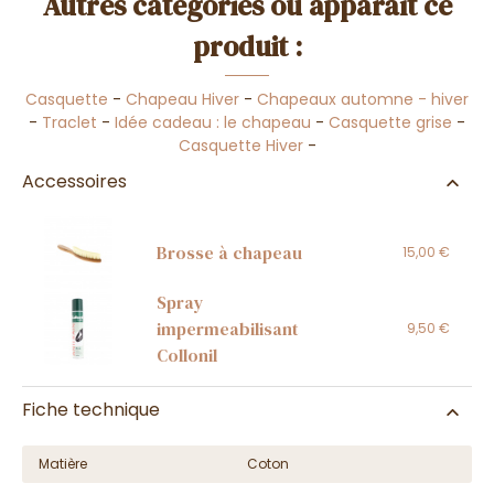
Autres catégories où apparaît ce
produit :
Casquette
-
Chapeau Hiver
-
Chapeaux automne - hiver
-
Traclet
-
Idée cadeau : le chapeau
-
Casquette grise
-
Casquette Hiver
-
Accessoires
Brosse à chapeau
15,00 €
Spray
impermeabilisant
9,50 €
Collonil
Fiche technique
Matière
Coton