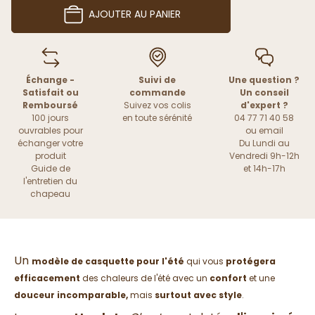
AJOUTER AU PANIER
Échange -
Suivi de
Une question ?
Satisfait ou
commande
Un conseil
Remboursé
Suivez vos colis
d'expert ?
100 jours
en toute sérénité
04 77 71 40 58
ouvrables pour
ou
email
échanger votre
Du Lundi au
produit
Vendredi 9h-12h
Guide de
et 14h-17h
l'entretien du
chapeau
Un
modèle de casquette pour l'été
qui vous
protégera
efficacement
des chaleurs de l'été
avec un
confort
et une
douceur incomparable,
mais
surtout avec style
.