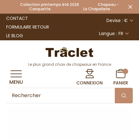
Collection printemps été 2026 Chapeau -
Casquette La Chapellerie
CONTACT
Devise : €
FORMULAIRE RETOUR
Langue :
FR
LE BLOG
Le plus grand choix de chapeaux en France
MENU
CONNEXION
PANIER