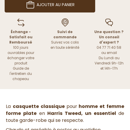
AJOUTER AU PANIER
Échange -
Suivi de
Une question ?
Satisfait ou
commande
Un conseil
Remboursé
Suivez vos colis
d'expert ?
100 jours
en toute sérénité
04 77 71 40 58
ouvrables pour
ou
email
échanger votre
Du Lundi au
produit
Vendredi 9h-12h
Guide de
et 14h-17h
l'entretien du
chapeau
La
casquette classique
pour
homme et femme
forme plate
en
Harris Tweed, un essentiel
de
toute garde-robe qui se respecte.
Chaude et agréable à porter au quotidien.