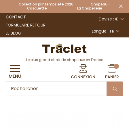
Collection printemps été 2026 Chapeau -
Casquette La Chapellerie
CONTACT
Devise : €
FORMULAIRE RETOUR
Langue :
FR
LE BLOG
Le plus grand choix de chapeaux en France
MENU
CONNEXION
PANIER