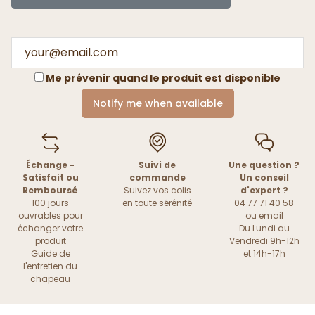
Me prévenir quand le produit est disponible
Notify me when available
Échange -
Suivi de
Une question ?
Satisfait ou
commande
Un conseil
Remboursé
Suivez vos colis
d'expert ?
100 jours
en toute sérénité
04 77 71 40 58
ouvrables pour
ou
email
échanger votre
Du Lundi au
produit
Vendredi 9h-12h
Guide de
et 14h-17h
l'entretien du
chapeau