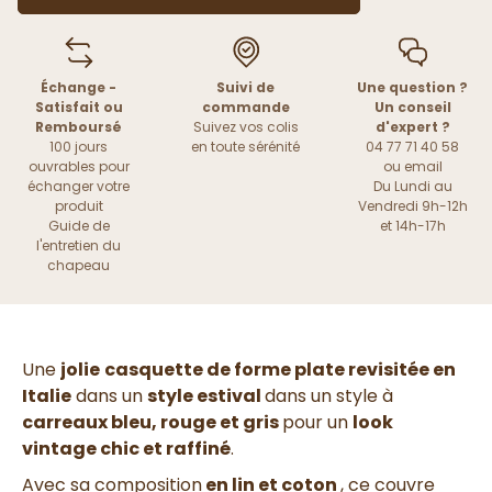
Échange -
Suivi de
Une question ?
Satisfait ou
commande
Un conseil
Remboursé
Suivez vos colis
d'expert ?
100 jours
en toute sérénité
04 77 71 40 58
ouvrables pour
ou
email
échanger votre
Du Lundi au
produit
Vendredi 9h-12h
Guide de
et 14h-17h
l'entretien du
chapeau
Une
jolie
casquette de forme plate revisitée en
Italie
dans un
style estival
dans un style à
carreaux bleu, rouge et gris
pour un
look
vintage chic et raffiné
.
Avec sa composition
en lin et coton
, ce couvre