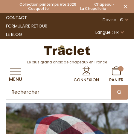
Collection printemps été 2026 Chapeau -
Casquette La Chapellerie
CONTACT
Devise : €
FORMULAIRE RETOUR
Langue :
FR
LE BLOG
Le plus grand choix de chapeaux en France
MENU
CONNEXION
PANIER