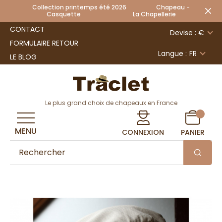
Collection printemps été 2026 Chapeau -
Casquette La Chapellerie
CONTACT
Devise : €
FORMULAIRE RETOUR
Langue :
FR
LE BLOG
Le plus grand choix de chapeaux en France
MENU
CONNEXION
PANIER