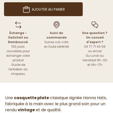
AJOUTER AU PANIER
Échange -
Suivi de
Une question ?
Satisfait ou
commande
Un conseil
Remboursé
Suivez vos colis
d'expert ?
100 jours
en toute sérénité
04 77 71 40 58
ouvrables pour
ou
email
échanger votre
Du Lundi au
produit
Vendredi 9h-12h
Guide de
et 14h-17h
l'entretien du
chapeau
Une
casquette plate
classique signée Hanna Hats,
fabriquée à la main avec le plus grand soin pour un
rendu
vintage
et de qualité.