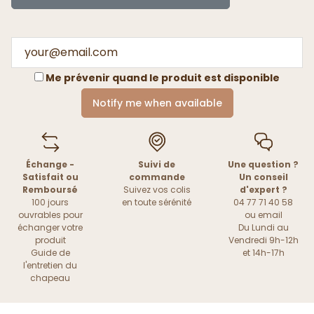
Me prévenir quand le produit est disponible
Notify me when available
Échange -
Suivi de
Une question ?
Satisfait ou
commande
Un conseil
Remboursé
Suivez vos colis
d'expert ?
100 jours
en toute sérénité
04 77 71 40 58
ouvrables pour
ou
email
échanger votre
Du Lundi au
produit
Vendredi 9h-12h
Guide de
et 14h-17h
l'entretien du
chapeau