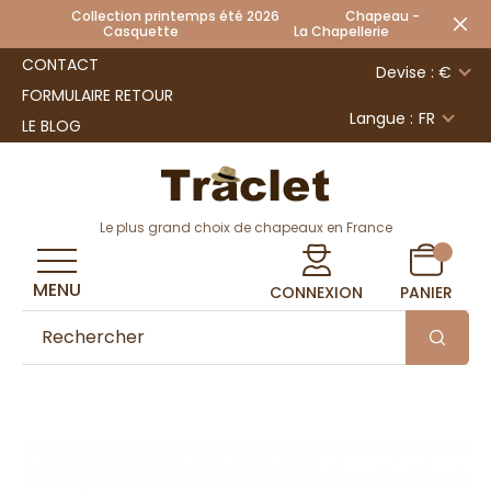
Collection printemps été 2026 Chapeau -
Casquette La Chapellerie
CONTACT
Devise : €
FORMULAIRE RETOUR
Langue :
FR
LE BLOG
Le plus grand choix de chapeaux en France
MENU
CONNEXION
PANIER