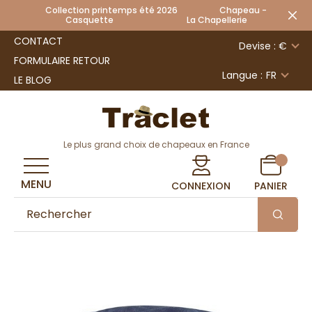
Collection printemps été 2026 Chapeau -
Casquette La Chapellerie
CONTACT
Devise : €
FORMULAIRE RETOUR
Langue :
FR
LE BLOG
Le plus grand choix de chapeaux en France
MENU
CONNEXION
PANIER