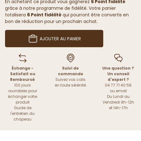
En achetant ce produit vous gagnerez
6 Point fidélité
grâce à notre programme de fidélité. Votre panier
totalisera
6 Point fidélité
qui pourront être convertis en
bon de réduction pour un prochain achat.
AJOUTER AU PANIER
Échange -
Suivi de
Une question ?
Satisfait ou
commande
Un conseil
Remboursé
Suivez vos colis
d'expert ?
100 jours
en toute sérénité
04 77 71 40 58
ouvrables pour
ou
email
échanger votre
Du Lundi au
produit
Vendredi 9h-12h
Guide de
et 14h-17h
l'entretien du
chapeau