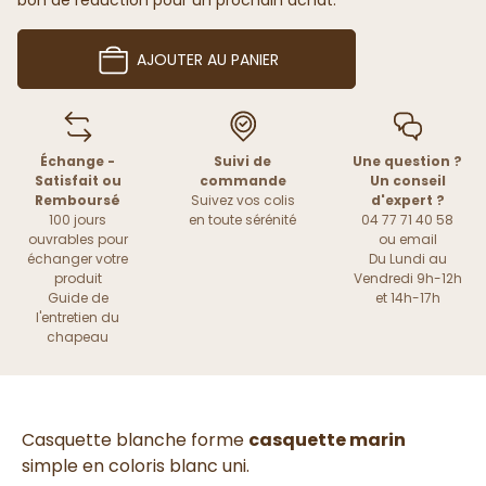
bon de réduction pour un prochain achat.
AJOUTER AU PANIER
Échange -
Suivi de
Une question ?
Satisfait ou
commande
Un conseil
Remboursé
Suivez vos colis
d'expert ?
100 jours
en toute sérénité
04 77 71 40 58
ouvrables pour
ou
email
échanger votre
Du Lundi au
produit
Vendredi 9h-12h
Guide de
et 14h-17h
l'entretien du
chapeau
Casquette blanche forme
casquette marin
simple en coloris blanc uni.