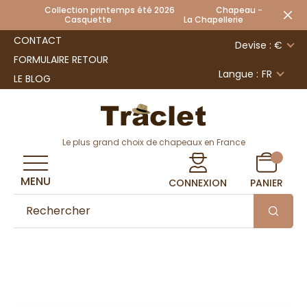
Collection printemps été 2026 Chapeau -
Casquette La Chapellerie
CONTACT
Devise : €
FORMULAIRE RETOUR
Langue :
FR
LE BLOG
Le plus grand choix de chapeaux en France
MENU
CONNEXION
PANIER