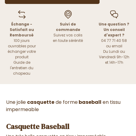
Échange -
Suivi de
Une question ?
Satisfait ou
commande
Un conseil
Remboursé
Suivez vos colis
d'expert ?
100 jours
en toute sérénité
04 77 71 40 58
ouvrables pour
ou
email
échanger votre
Du Lundi au
produit
Vendredi 9h-12h
Guide de
et 14h-17h
l'entretien du
chapeau
Une jolie
casquette
de forme
baseball
en tissu
impermeable
Casquette Baseball