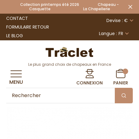
Collection printemps été 2026 Chapeau -
Casquette La Chapellerie
CONTACT
Devise : €
FORMULAIRE RETOUR
Langue :
FR
LE BLOG
Le plus grand choix de chapeaux en France
MENU
CONNEXION
PANIER