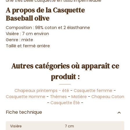
Une très belle casquette en tissu imperméable
A propos de la Casquette
Baseball olive
Composition : 98% coton et 2 élasthanne
Visière : 7 cm environ
Genre : mixte
Taillé et fermé arrière
Autres catégories où apparaît ce
produit :
Chapeaux printemps - été
-
Casquette femme
-
Casquette Homme
-
Thèmes
-
Matière
-
Chapeau Coton
-
Casquette Été
-
Fiche technique
Visière
7 cm