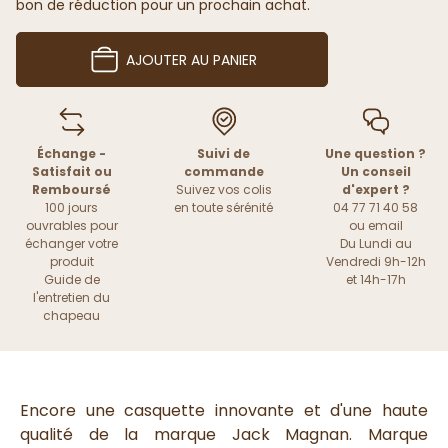
bon de réduction pour un prochain achat.
AJOUTER AU PANIER
Échange -
Suivi de
Une question ?
Satisfait ou
commande
Un conseil
Remboursé
Suivez vos colis
d'expert ?
100 jours
en toute sérénité
04 77 71 40 58
ouvrables pour
ou
email
échanger votre
Du Lundi au
produit
Vendredi 9h-12h
Guide de
et 14h-17h
l'entretien du
chapeau
Encore une casquette innovante et d'une haute
qualité de la marque Jack Magnan. Marque