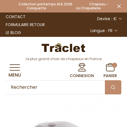
Collection printemps été 2026 Chapeau -
Casquette La Chapellerie
CONTACT
Devise : €
FORMULAIRE RETOUR
Langue :
FR
LE BLOG
Le plus grand choix de chapeaux en France
MENU
CONNEXION
PANIER