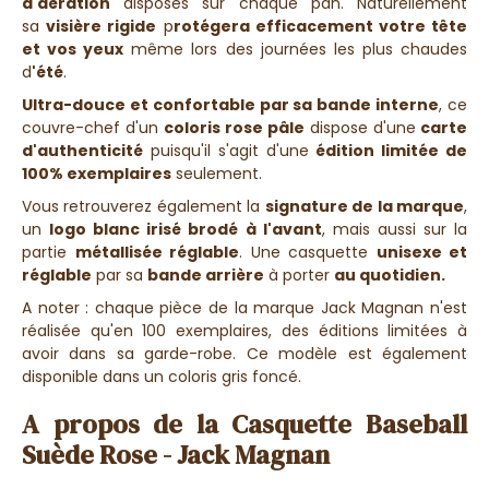
d'aération
disposés sur chaque pan. Naturellement
sa
visière rigide
p
rotégera efficacement votre tête
et vos yeux
même lors des journées les plus chaudes
d
'été
.
Ultra-douce et confortable par sa bande interne
, ce
couvre-chef d'un
coloris rose pâle
dispose d'une
carte
d'authenticité
puisqu'il s'agit d'une
édition limitée de
100% exemplaires
seulement.
Vous retrouverez également la
signature de la marque
,
un
logo blanc irisé brodé à l'avant
, mais aussi sur la
partie
métallisée
réglable
.
Une casquette
unisexe et
réglable
par sa
bande arrière
à porter
au quotidien.
A noter : chaque pièce de la marque Jack Magnan n'est
réalisée qu'en 100 exemplaires, des éditions limitées à
avoir dans sa garde-robe. Ce modèle est également
disponible dans un coloris gris foncé.
A propos de la Casquette Baseball
Suède Rose - Jack Magnan