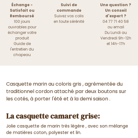
Échange -
Suivi de
Une question ?
Satisfait ou
commande
Un conseil
Remboursé
Suivez vos colis
d'expert ?
100 jours
en toute sérénité
04 77 71 40 58
ouvrables pour
ou
email
échanger votre
Du Lundi au
produit
Vendredi 9h-12h
Guide de
et 14h-17h
l'entretien du
chapeau
Casquette marin au coloris gris , agrémentée du
traditionnel cordon attaché par deux boutons sur
les cotés, à porter l'été et à la demi saison .
La casquette camaret grise:
Jolie casquette de marin très légère , avec son mélange
de matières coton, polyester et lin.