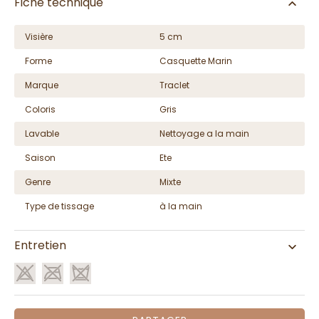
Fiche technique
Visière
5 cm
Forme
Casquette Marin
Marque
Traclet
Coloris
Gris
Lavable
Nettoyage a la main
Saison
Ete
Genre
Mixte
Type de tissage
à la main
Entretien