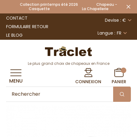
Collection printemps été 2026 Chapeau -
Casquette La Chapellerie
CONTACT
Devise : €
FORMULAIRE RETOUR
Langue :
FR
LE BLOG
Le plus grand choix de chapeaux en France
MENU
CONNEXION
PANIER