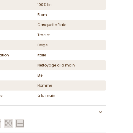
100% Lin
5 cm
Casquette Plate
Traclet
Beige
ation
Italie
Nettoyage a la main
Ete
Homme
ge
à la main