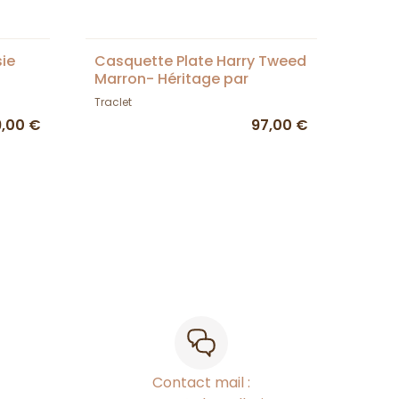
sie
Casquette Plate Harry Tweed
Marron- Héritage par
Laulhère
Traclet
9,00 €
97,00 €
Contact mail :