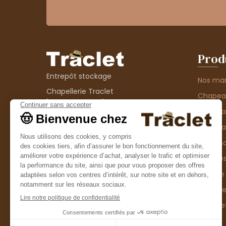
Prod
Entrepôt stockage
Nos ma
Chapellerie Traclet
Chape
14 Impasse Bardin
Chape
42300 Roanne
contact@chapellerie-traclet.com
Chapea
Boutique
Accesso
Chapellerie Traclet
Thème
4 rue de Cadore
Matière
42300 Roanne
Type d
Casque
Promo