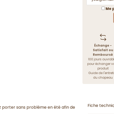
Me p
Échange -
Satisfait ou
Remboursé
100 jours ouvrab
pour échanger vo
produit
Guide de l'entret
du chapeau
Fiche techni
z porter sans problème en été afin de