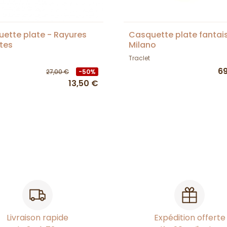
ette plate - Rayures
Casquette plate fantai
ttes
Milano
Traclet
6
27,00 €
-50%
13,50 €
Livraison rapide
Expédition offerte