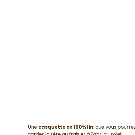
Une
casquette en 100% lin
, que vous pourre
garder la tête au frais et à l'abri du soleil.