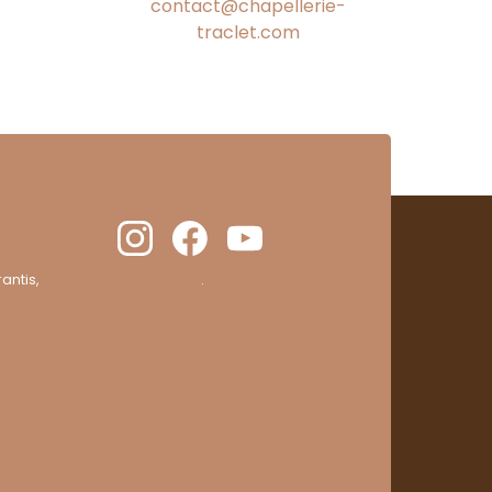
contact@chapellerie-
traclet.com
antis,
cliquez ici pour vérifier
.