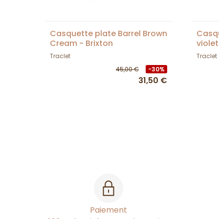
Casquette plate Barrel Brown
Casqu
Cream - Brixton
viole
Traclet
Traclet
45,00 €
-30%
31,50 €
Paiement