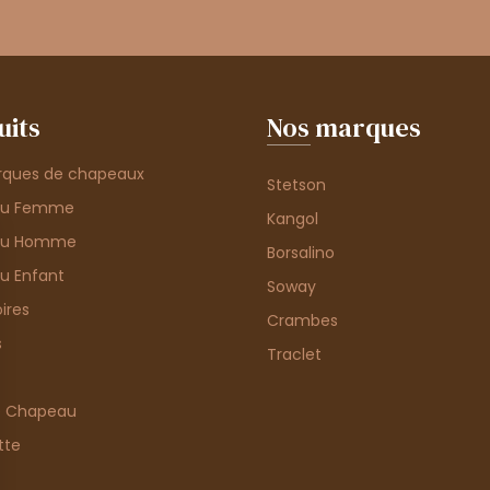
uits
Nos marques
rques de chapeaux
Stetson
au Femme
Kangol
au Homme
Borsalino
u Enfant
Soway
ires
Crambes
s
Traclet
e Chapeau
tte