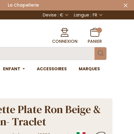
 Chapellerie
Devise : €
Langue :
FR
CONNEXION
PANIER
ENFANT
ACCESSOIRES
MARQUES
tte Plate Ron Beige &
n- Traclet