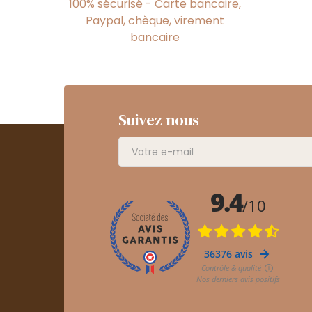
100% sécurisé - Carte bancaire,
Paypal, chèque, virement
bancaire
Suivez nous