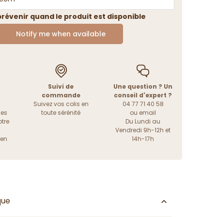
révenir quand le produit est disponible
Notify me when available
Suivi de
Une question ? Un
commande
conseil d'expert ?
Suivez vos colis en
04 77 71 40 58
les
toute sérénité
ou
email
tre
Du Lundi au
Vendredi 9h-12h et
ien
14h-17h
que