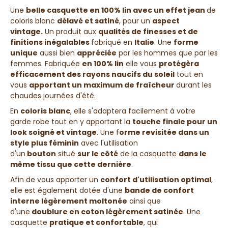
Une
belle casquette en 100% lin avec un effet jean
de
coloris blanc
délavé et satiné
, pour un
aspect
vintage.
Un produit aux
qualités de finesses et de
finitions inégalables
fabriqué en
Italie
. Une
forme
unique
aussi bien
appréciée
par les hommes que par les
femmes. Fabriquée
en 100% lin
elle vous
protégèra
efficacement des rayons naucifs du soleil
tout en
vous
apportant un maximum de fraîcheur
durant les
chaudes journées d'été.
En
coloris blanc
, elle s'adaptera facilement à votre
garde robe tout en y apportant la
touche finale pour un
look soigné et vintage
. Une f
orme revisitée dans un
style plus féminin
avec l'utilisation
d'un
bouton
situé
sur le côté
de la casquette
dans le
même tissu que cette dernière
.
Afin de vous apporter un
confort d'utilisation optimal
,
elle est également dotée d'une
bande de confort
interne légèrement moltonée
ainsi que
d'une
doublure en coton légèrement satinée
.
Une
casquette
pratique et confortable
, qui