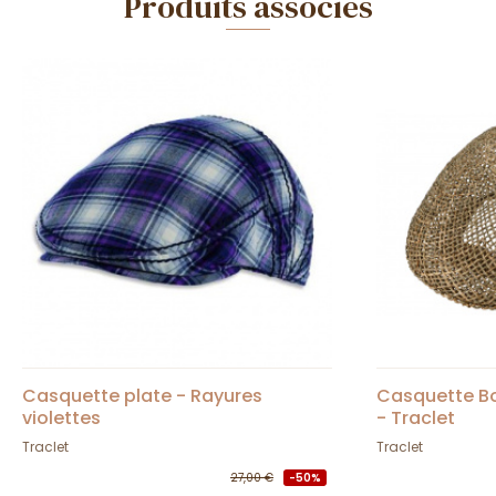
Produits associés
Casquette plate - Rayures
Casquette Bo
violettes
- Traclet
Traclet
Traclet
27,00 €
-50%