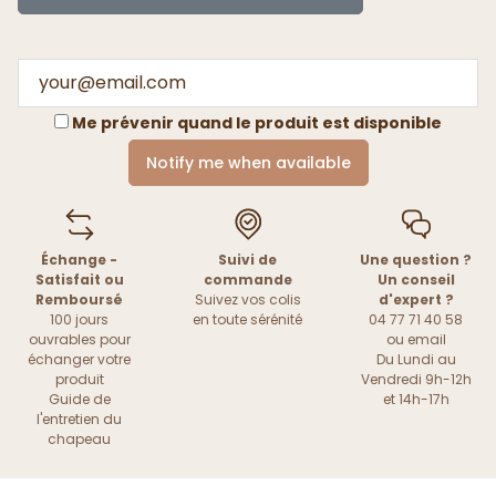
Me prévenir quand le produit est disponible
Notify me when available
Échange -
Suivi de
Une question ?
Satisfait ou
commande
Un conseil
Remboursé
Suivez vos colis
d'expert ?
100 jours
en toute sérénité
04 77 71 40 58
ouvrables pour
ou
email
échanger votre
Du Lundi au
produit
Vendredi 9h-12h
Guide de
et 14h-17h
l'entretien du
chapeau