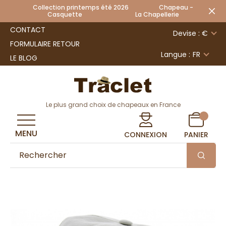
Collection printemps été 2026 Chapeau -
Casquette La Chapellerie
CONTACT
Devise : €
FORMULAIRE RETOUR
Langue :
FR
LE BLOG
Le plus grand choix de chapeaux en France
MENU
CONNEXION
PANIER