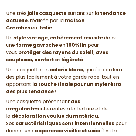
Une très
jolie casquette
surfant sur la
tendance
actuelle
, réalisée par la
maison
Crambes
en
Italie
.
Un
style vintage, entièrement revisité
dans
une
forme gavroche
en
100% lin
pour
vous
protéger des rayons du soleil, avec
souplesse, confort et légèreté
.
Une casquette en
coloris blanc
, qui s'accordera
des plus facilement à votre garde robe, tout en
apportant l
a touche finale pour un style rétro
des plus tendance !
Une casquette présentant
des
irrégularités
inhérentes à la texture et de
la
décoloration voulue du matériau
.
Ses
caractérisitiques sont intentionnelles
pour
donner une
apparence vieillie et usée
à votre