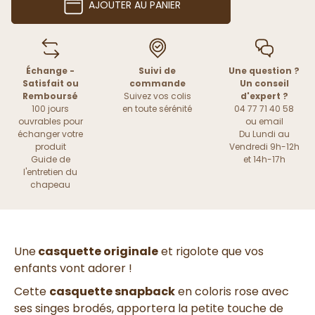
AJOUTER AU PANIER
Échange -
Suivi de
Une question ?
Satisfait ou
commande
Un conseil
Remboursé
Suivez vos colis
d'expert ?
100 jours
en toute sérénité
04 77 71 40 58
ouvrables pour
ou
email
échanger votre
Du Lundi au
produit
Vendredi 9h-12h
Guide de
et 14h-17h
l'entretien du
chapeau
Une
casquette originale
et rigolote que vos
enfants vont adorer !
Cette
casquette snapback
en coloris rose avec
ses singes brodés, apportera la petite touche de