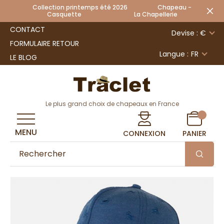
Collection printemps été 2026 Chapeau -
Casquette La Chapellerie
CONTACT
Devise : €
FORMULAIRE RETOUR
Langue :
FR
LE BLOG
Le plus grand choix de chapeaux en France
MENU
CONNEXION
PANIER