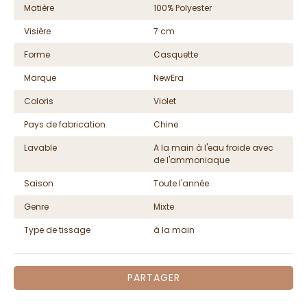
Matière
100% Polyester
Visière
7 cm
Forme
Casquette
Marque
NewEra
Coloris
Violet
Pays de fabrication
Chine
Lavable
A la main à l'eau froide avec
de l'ammoniaque
Saison
Toute l'année
Genre
Mixte
Type de tissage
à la main
PARTAGER