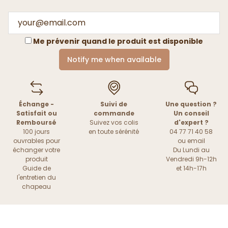
Me prévenir quand le produit est disponible
Notify me when available
Échange -
Suivi de
Une question ?
Satisfait ou
commande
Un conseil
Remboursé
Suivez vos colis
d'expert ?
100 jours
en toute sérénité
04 77 71 40 58
ouvrables pour
ou
email
échanger votre
Du Lundi au
produit
Vendredi 9h-12h
Guide de
et 14h-17h
l'entretien du
chapeau