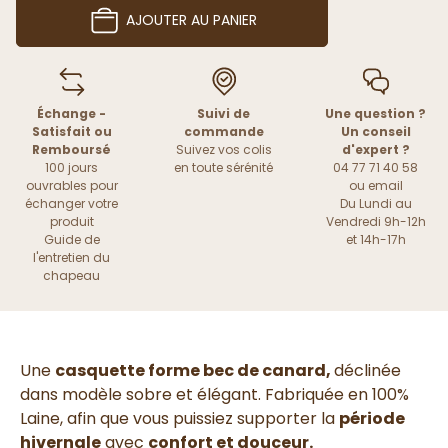
AJOUTER AU PANIER
Échange -
Suivi de
Une question ?
Satisfait ou
commande
Un conseil
Remboursé
Suivez vos colis
d'expert ?
100 jours
en toute sérénité
04 77 71 40 58
ouvrables pour
ou
email
échanger votre
Du Lundi au
produit
Vendredi 9h-12h
Guide de
et 14h-17h
l'entretien du
chapeau
Une
casquette forme bec de canard,
déclinée
dans modèle sobre et élégant. Fabriquée en 100%
Laine,
afin que vous puissiez supporter la
période
hivernale
avec
confort et douceur.