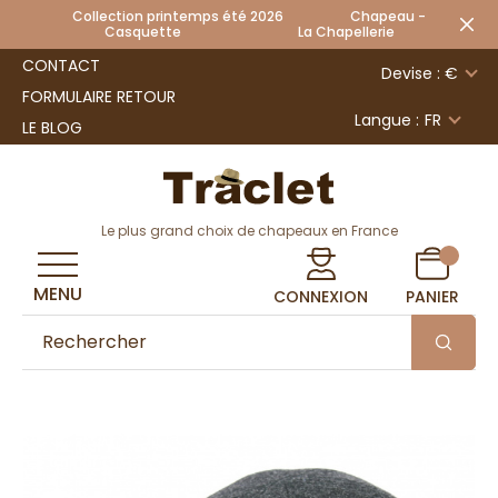
Collection printemps été 2026 Chapeau -
Casquette La Chapellerie
CONTACT
Devise : €
FORMULAIRE RETOUR
Langue :
FR
LE BLOG
Le plus grand choix de chapeaux en France
MENU
CONNEXION
PANIER