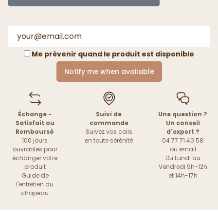
Me prévenir quand le produit est disponible
Notify me when available
Échange -
Suivi de
Une question ?
Satisfait ou
commande
Un conseil
Remboursé
Suivez vos colis
d'expert ?
100 jours
en toute sérénité
04 77 71 40 58
ouvrables pour
ou
email
échanger votre
Du Lundi au
produit
Vendredi 9h-12h
Guide de
et 14h-17h
l'entretien du
chapeau