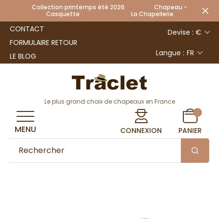
Collection printemps été 2026 Chapeau -
Casquette La Chapellerie
CONTACT
Devise : €
FORMULAIRE RETOUR
Langue :
FR
LE BLOG
Le plus grand choix de chapeaux en France
MENU
CONNEXION
PANIER