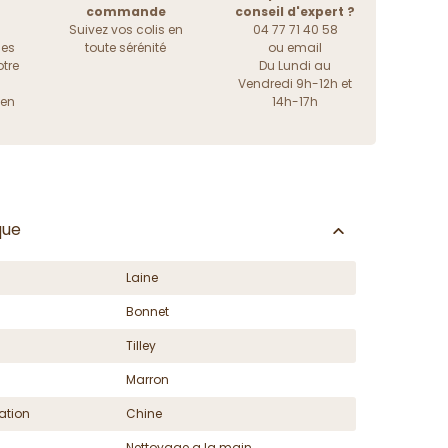
commande
conseil d'expert ?
Suivez vos colis en
04 77 71 40 58
les
toute sérénité
ou
email
tre
Du Lundi au
Vendredi 9h-12h et
ien
14h-17h
que
Laine
Bonnet
Tilley
Marron
ation
Chine
Nettoyage a la main