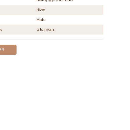
Hiver
Mixte
ge
à la main
ER