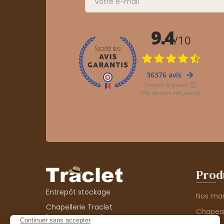
Prod
Entrepôt stockage
Nos ma
Chapellerie Traclet
Chape
14 Impasse Bardin