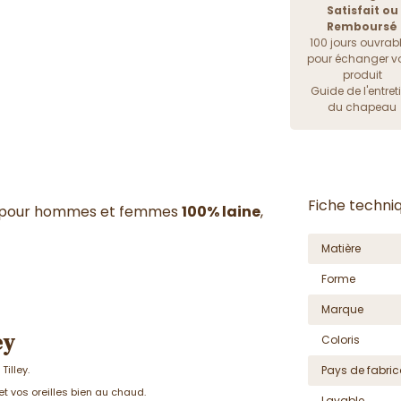
Satisfait ou
Remboursé
100 jours ouvrab
pour échanger vo
produit
Guide de l'entret
du chapeau
Fiche techni
e pour hommes et femmes
100% laine
,
Matière
Forme
Marque
ey
Coloris
Tilley.
Pays de fabric
et vos oreilles bien au chaud.
Lavable