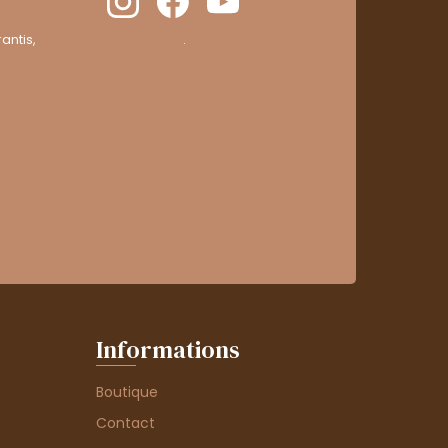
antis,
cliquez ici pour vérifier
.
Informations
Boutique
Contact