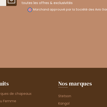
toutes les offres & exclusivités
Marchand approuvé par la Société des Avis Gar
uits
Nos marques
rques de chapeaux
Stetson
au Femme
Kangol