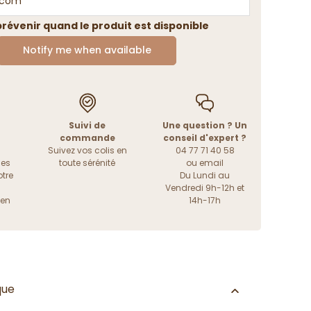
révenir quand le produit est disponible
Notify me when available
Suivi de
Une question ? Un
commande
conseil d'expert ?
Suivez vos colis en
04 77 71 40 58
les
toute sérénité
ou
email
tre
Du Lundi au
Vendredi 9h-12h et
ien
14h-17h
que