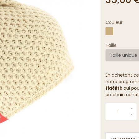
Couleur
Taille
Taille unique
En achetant ce
notre programme
fidélité
qui pou
prochain achat