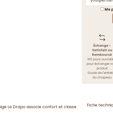
Me p
Échange -
Satisfait ou
Remboursé
100 jours ouvrab
pour échanger vo
produit
Guide de l'entret
du chapeau
Fiche techni
ige Le Drapo associe confort et classe