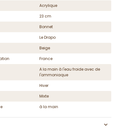
Acrylique
23 cm
Bonnet
Le Drapo
Beige
ation
France
A la main à l'eau froide avec de
l'ammoniaque
Hiver
Mixte
ge
à la main