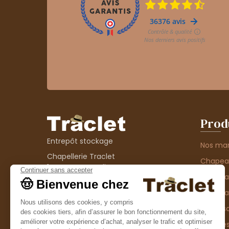
Prod
Entrepôt stockage
Nos ma
Chapellerie Traclet
Chape
14 Impasse Bardin
Chape
42300 Roanne
contact@chapellerie-traclet.com
Chapea
Boutique
Accesso
Chapellerie Traclet
Thème