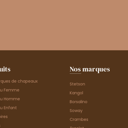
uits
Nos marques
rques de chapeaux
Stetson
au Femme
Kangol
au Homme
Borsalino
u Enfant
Soway
ires
Crambes
s