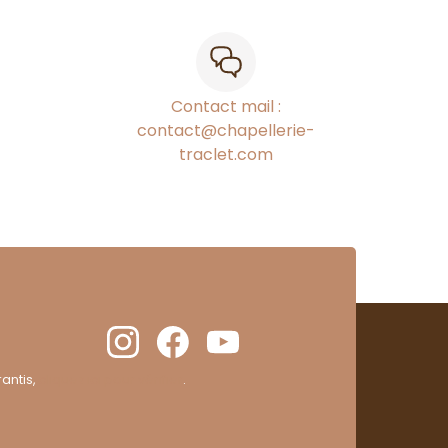
Contact mail :
contact@chapellerie-
traclet.com
antis,
cliquez ici pour vérifier
.